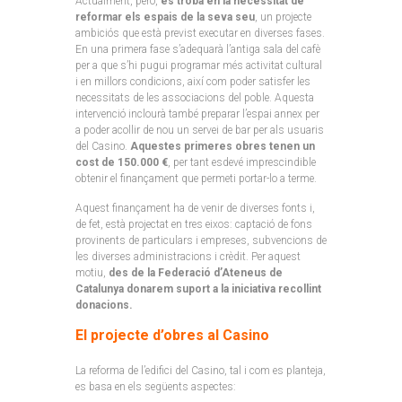
Actualment, però,
es troba en la necessitat de
reformar els espais de la seva seu
, un projecte
ambiciós que està previst executar en diverses fases.
En una primera fase s’adequarà l’antiga sala del cafè
per a que s’hi pugui programar més activitat cultural
i en millors condicions, així com poder satisfer les
necessitats de les associacions del poble. Aquesta
intervenció inclourà també preparar l’espai annex per
a poder acollir de nou un servei de bar per als usuaris
del Casino.
Aquestes primeres obres tenen un
cost de 150.000 €
, per tant esdevé imprescindible
obtenir el finançament que permeti portar-lo a terme.
Aquest finançament ha de venir de diverses fonts i,
de fet, està projectat en tres eixos: captació de fons
provinents de particulars i empreses, subvencions de
les diverses administracions i crèdit. Per aquest
motiu,
des de la Federació d’Ateneus de
Catalunya donarem suport a la iniciativa recollint
donacions.
El projecte d’obres al Casino
La reforma de l’edifici del Casino, tal i com es planteja,
es basa en els següents aspectes: