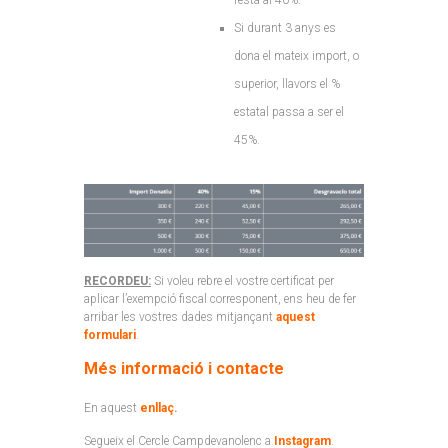
resta al 40%.
Si durant 3 anys es
dona el mateix import, o
superior, llavors el %
estatal passa a ser el
45%.
RECORDEU:
Si voleu rebre el vostre certificat per
aplicar l’exempció fiscal corresponent, ens heu de fer
arribar les vostres dades mitjançant
aquest
formulari
.
Més informació i contacte
En aquest
enllaç
.
Segueix el Cercle Campdevanolenc a
Instagram
.