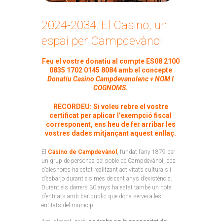
2024-2034: El Casino, un
espai per Campdevànol
Feu el vostre donatiu al compte ES08 2100
0835 1702 0145 8084 amb el concepte
Donatiu Casino Campdevanolenc + NOM I
COGNOMS.
RECORDEU: Si voleu rebre el vostre
certificat per aplicar l’exempció fiscal
corresponent, ens heu de fer arribar les
vostres dades mitjançant
aquest enllaç
.
El
Casino de Campdevànol
, fundat l’any 1879 per
un grup de persones del poble de Campdevànol, des
d’aleshores ha estat realitzant activitats culturals i
d’esbarjo durant els més de cent anys d’existència.
Durant els darrers 30 anys ha estat també un hotel
d’entitats amb bar públic que dona servei a les
entitats del municipi.