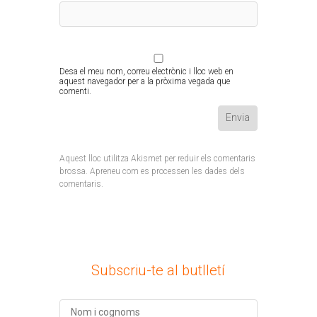
Desa el meu nom, correu electrònic i lloc web en
aquest navegador per a la pròxima vegada que
comenti.
Aquest lloc utilitza Akismet per reduir els comentaris
brossa.
Apreneu com es processen les dades dels
comentaris
.
Subscriu-te al butlletí