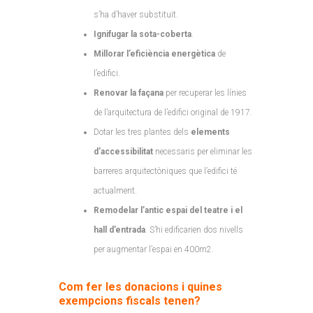
s’ha d’haver substituït.
Ignifugar la sota-coberta
.
Millorar l’eficiència energètica
de
l’edifici.
Renovar la façana
per recuperar les línies
de l’arquitectura de l’edifici original de 1917.
Dotar les tres plantes dels
elements
d’accessibilitat
necessaris per eliminar les
barreres arquitectòniques que l’edifici té
actualment.
Remodelar l’antic espai del teatre i el
hall d’entrada
. S’hi edificarien dos nivells
per augmentar l’espai en 400m2.
Com fer les donacions i quines
exempcions fiscals tenen?