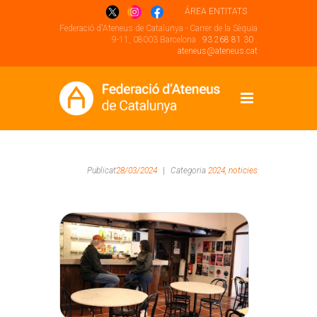
ÁREA ENTITATS
Federació d'Ateneus de Catalunya - Carrer de la Sèquia
9-11, 08003 Barcelona .
93 268 81 30
.
ateneus@ateneus.cat
Publicat
28/03/2024
|
Categoria
2024,
noticies