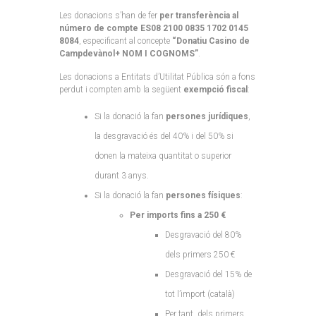
Les donacions s’han de fer
per transferència al
número de compte ES08 2100 0835 1702 0145
8084
, especificant al concepte
“Donatiu Casino de
Campdevànol+ NOM I COGNOMS”
.
Les donacions a Entitats d’Utilitat Pública són a fons
perdut i compten amb la següent
exempció fiscal
:
Si la donació la fan
persones jurídiques
,
la desgravació és del 40% i del 50% si
donen la mateixa quantitat o superior
durant 3 anys.
Si la donació la fan
persones físiques
:
Per imports fins a 250 €
Desgravació del 80%
dels primers 250 €
Desgravació del 15% de
tot l’import (català)
Per tant, dels primers