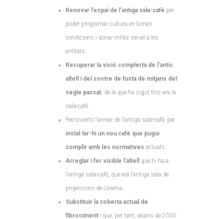
Renovar l’espai de l’antiga sala-cafè
per
poder programar cultura en bones
condicions i donar millor servei a les
entitats.
Recuperar la visió complerta de l’antic
altell i del sostre de fusta de mitjans del
segle passat
, de la que ha sigut fins ara la
sala-cafè.
Reconvertir l’annex de l’antiga sala-cafè, per
instal·lar-hi un nou cafè que pugui
complir amb les normatives
actuals.
Arreglar i fer visible l’altell
que hi ha a
l’antiga sala-cafè, que era l’antiga sala de
projeccions de cinema.
Substituir la coberta actual de
fibrociment
i que, per tant, abans de 2030