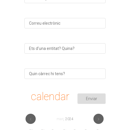
calendar
març
2024