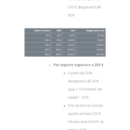
250 € desgravació del
95%
Per imports superiors a 250 €
A partir de 250€
desgravació del 40%
(que + 15% foment del
català) = 55%
S’ha de tenir en compte
que els primers 250 €
tributen amb el 80% i la