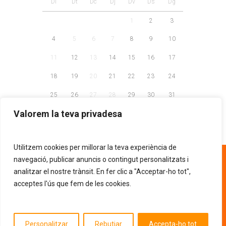
Dl
Dt
Dc
Dj
Dv
Ds
Dg
1
2
3
4
5
6
7
8
9
10
11
12
13
14
15
16
17
18
19
20
21
22
23
24
25
26
27
28
29
30
31
Valorem la teva privadesa
Utilitzem cookies per millorar la teva experiència de
93 268 81 30
navegació, publicar anuncis o contingut personalitzats i
analitzar el nostre trànsit. En fer clic a "Acceptar-ho tot",
acceptes l'ús que fem de les cookies.
AVÍS LEGAL
POLÍTICA DE PRIVACITAT
.
POLÍTICA DE COOKIES
Entitat d'utilitat pública segons la resolució
Personalitzar
Rebutjar
Accepta-ho tot