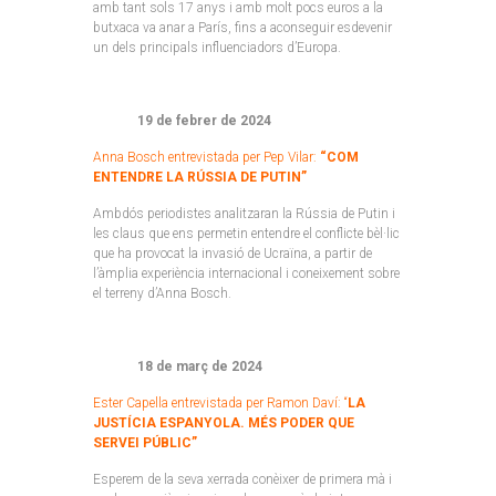
amb tant sols 17 anys i amb molt pocs euros a la
butxaca va anar a París, fins a aconseguir esdevenir
un dels principals influenciadors d’Europa.
19 de febrer de 2024
Anna Bosch entrevistada per Pep Vilar:
“COM
ENTENDRE LA RÚSSIA DE PUTIN”
Ambdós periodistes analitzaran la Rússia de Putin i
les claus que ens permetin entendre el conflicte bèl·lic
que ha provocat la invasió de Ucraïna, a partir de
l’àmplia experiència internacional i coneixement sobre
el terreny d’Anna Bosch.
18 de març de 2024
Ester Capella entrevistada per Ramon Daví: “
LA
JUSTÍCIA ESPANYOLA. MÉS PODER QUE
SERVEI PÚBLIC”
Esperem de la seva xerrada conèixer de primera mà i