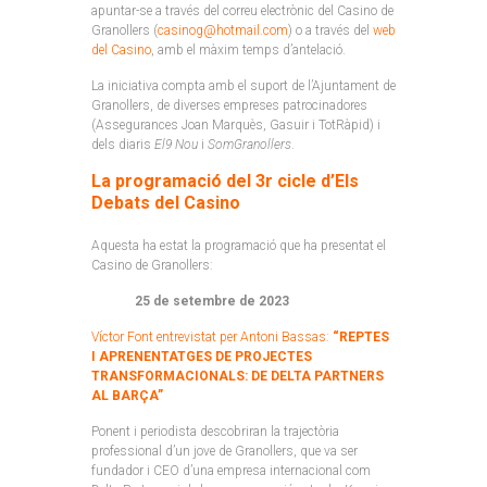
apuntar-se a través del correu electrònic del Casino de
Granollers (
casinog@hotmail.com
) o a través del
web
del Casino
, amb el màxim temps d’antelació.
La iniciativa compta amb el suport de l’Ajuntament de
Granollers, de diverses empreses patrocinadores
(Assegurances Joan Marquès, Gasuir i TotRàpid) i
dels diaris
El9 Nou
i
SomGranollers
.
La programació del 3r cicle d’Els
Debats del Casino
Aquesta ha estat la programació que ha presentat el
Casino de Granollers:
25 de setembre de 2023
Víctor Font entrevistat per Antoni Bassas:
“REPTES
I APRENENTATGES DE PROJECTES
TRANSFORMACIONALS: DE DELTA PARTNERS
AL BARÇA”
Ponent i periodista descobriran la trajectòria
professional d’un jove de Granollers, que va ser
fundador i CEO d’una empresa internacional com