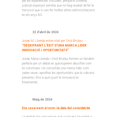
per les experiències viscudes, perquè el sistema
judicial espanyol sembla que no hagi acabat de fer la
transició que si van fer moltes altres administracions
en els anys 80.
22 d’abril de 2024
Josep M. Lloreda entrevistat per Oriol Brutau:
“DESXIFRANT L’ÈXIT D’UNA MARCA LíDER:
INNOVACIÓ I OPORTUNITATS”
Josep Maria Lloreda i Oriol Brutau formen un tàndem
perfecte per un debat en què esperem desxifrar com
és construeix i és consolida una marca líder, com
saber veure i aprofitar les oportunitats que la vida ens
presenta i fins a quin punt la innovació és
fonamental.
Maig de 2024
Ens reservem el nom i la data del convidat/da
La realitat tan canviant en què vivim ens ha portat a