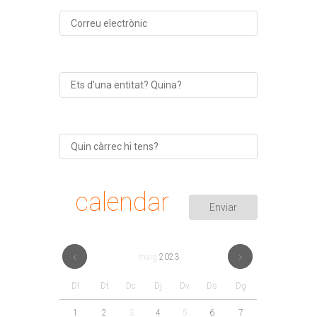
calendar
maig
2023
Dl
Dt
Dc
Dj
Dv
Ds
Dg
1
2
3
4
5
6
7