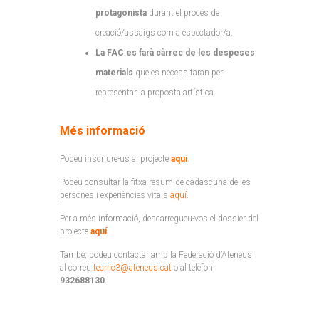
protagonista
durant el procés de
creació/assaigs com a espectador/a.
La FAC es farà càrrec de les despeses
materials
que es necessitaran per
representar la proposta artística.
Més informació
Podeu inscriure-us al projecte
aquí
.
Podeu consultar la fitxa-resum de cadascuna de les
persones i experiències vitals
aquí
.
Per a més informació, descarregueu-vos el dossier del
projecte
aquí
.
També, podeu contactar amb la Federació d’Ateneus
al correu
tecnic3@ateneus.cat
o al telèfon
932688130
.