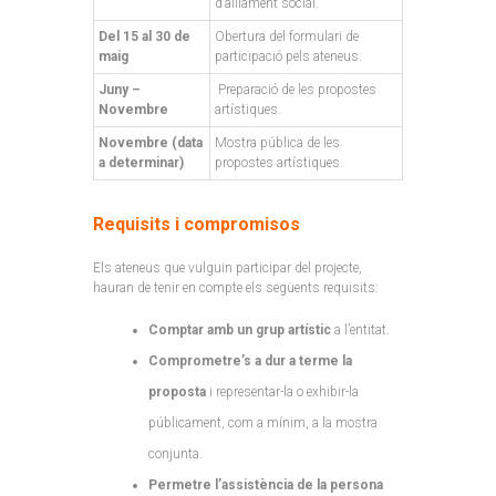
d’aïllament social.
Del 15 al 30 de
Obertura del formulari de
maig
participació pels ateneus.
Juny –
Preparació de les propostes
Novembre
artístiques.
Novembre (data
Mostra pública de les
a determinar)
propostes artístiques.
Requisits i compromisos
Els ateneus que vulguin participar del projecte,
hauran de tenir en compte els següents requisits:
Comptar amb un grup artístic
a l’entitat.
Comprometre’s a dur a terme la
proposta
i representar-la o exhibir-la
públicament, com a mínim, a la mostra
conjunta.
Permetre l’assistència de la persona