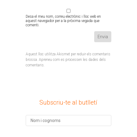
Desa el meu nom, correu electrònic i lloc web en
aquest navegador per a la pròxima vegada que
comenti.
Aquest lloc utilitza Akismet per reduir els comentaris
brossa.
Apreneu com es processen les dades dels
comentaris
.
Subscriu-te al butlletí