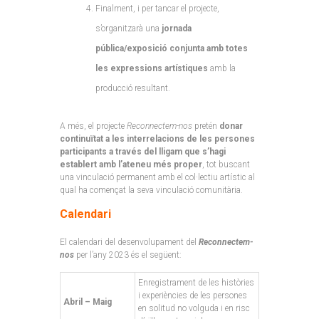
Finalment, i per tancar el projecte,
s’organitzarà una
jornada
pública/exposició conjunta amb totes
les expressions artístiques
amb la
producció resultant.
A més, el projecte
Reconnectem-nos
pretén
donar
continuïtat a les interrelacions de les persones
participants a través del lligam que s’hagi
establert amb l’ateneu més proper
, tot buscant
una vinculació permanent amb el col·lectiu artístic al
qual ha començat la seva vinculació comunitària.
Calendari
El calendari del desenvolupament del
Reconnectem-
nos
per l’any 2023 és el següent:
Enregistrament de les històries
i experiències de les persones
Abril – Maig
en solitud no volguda i en risc