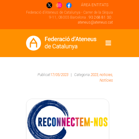
ÁREA ENTITATS
Federació d'Ateneus de Catalunya - Carrer de la Sèquia
9-11, 08003 Barcelona .
93 268 81 30
.
ateneus@ateneus.cat
Publicat
17/05/2023
|
Categoria
2023,
noticies,
Notícies