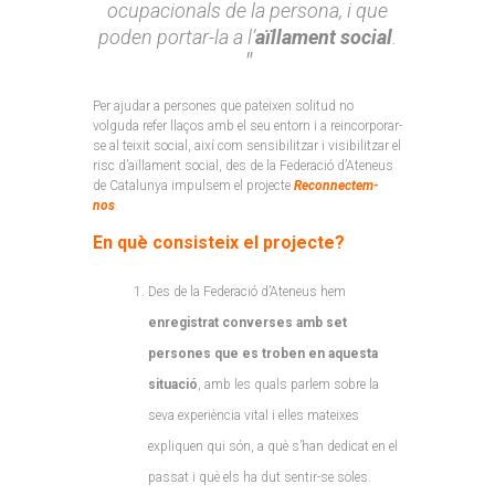
ocupacionals de la persona, i que
poden portar-la a l’
aïllament social
.
Per ajudar a persones que pateixen solitud no
volguda refer llaços amb el seu entorn i a reincorporar-
se al teixit social, així com sensibilitzar i visibilitzar el
risc d’aïllament social, des de la Federació d’Ateneus
de Catalunya impulsem el projecte
Reconnectem-
nos
.
En què consisteix el projecte?
Des de la Federació d’Ateneus hem
enregistrat converses amb set
persones que es troben en aquesta
situació
, amb les quals parlem sobre la
seva experiència vital i elles mateixes
expliquen qui són, a què s’han dedicat en el
passat i què els ha dut sentir-se soles.