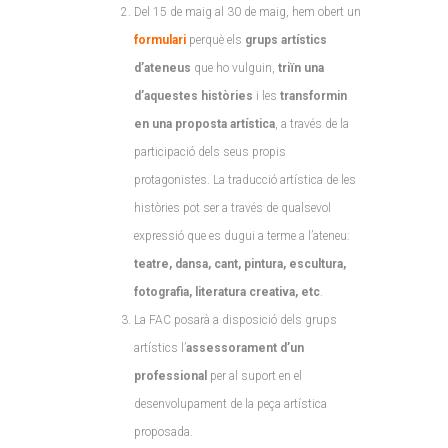
Del 15 de maig al 30 de maig, hem obert un
formulari
perquè els
grups artístics
d’ateneus
que ho vulguin,
triïn una
d’aquestes històries
i les
transformin
en una proposta artística
, a través de la
participació dels seus propis
protagonistes. La traducció artística de les
històries pot ser a través de qualsevol
expressió que es dugui a terme a l’ateneu:
teatre, dansa, cant, pintura, escultura,
fotografia, literatura creativa, etc
.
La FAC posarà a disposició dels grups
artístics l’
assessorament d’un
professional
per al suport en el
desenvolupament de la peça artística
proposada.