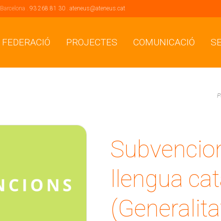
 Barcelona .
93 268 81 30
.
ateneus@ateneus.cat
 FEDERACIÓ
PROJECTES
COMUNICACIÓ
S
P
Subvencion
llengua ca
(Generalit