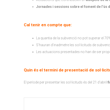
Jornades i sessions sobre el foment de l’ús d
Cal tenir en compte que:
La quantia de la subvenció no pot superar el 70% 
S’hauran d’inadmetre les sol·licituds de subvenci
Les actuacions presentades no han de ser propos
Quin és el termini de presentació de sol·lici
El període per presentar les sol·licituds és del 21 d’abril
f