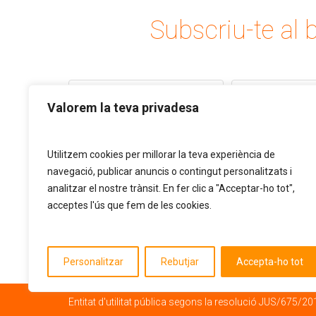
Subscriu-te al b
Valorem la teva privadesa
Utilitzem cookies per millorar la teva experiència de
navegació, publicar anuncis o contingut personalitzats i
analitzar el nostre trànsit. En fer clic a "Acceptar-ho tot",
acceptes l'ús que fem de les cookies.
Personalitzar
Rebutjar
Accepta-ho tot
Entitat d'utilitat pública segons la resolució JUS/675/20