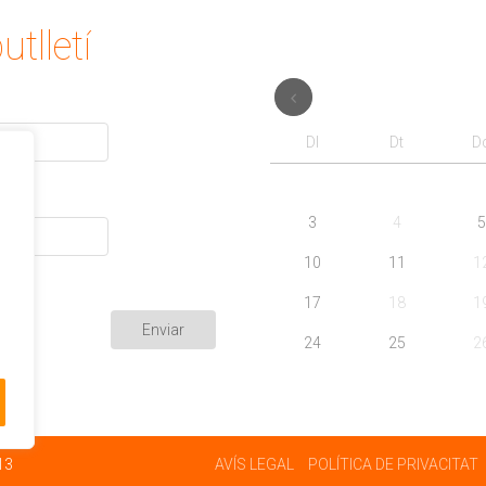
utlletí
Dl
Dt
D
3
4
5
10
11
1
17
18
1
24
25
2
13
AVÍS LEGAL
POLÍTICA DE PRIVACITAT