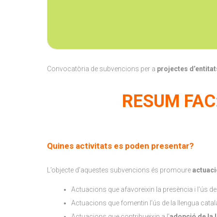
Convocatòria de subvencions per a
projectes d’entita
RESUM FAC:
Quines activitats es poden presentar?
L’objecte d’aquestes subvencions és promoure
actuaci
Actuacions que afavoreixin la presència i l’ús de
Actuacions que fomentin l’ús de la llengua cata
Actuacions que contribueixin a l’
adopció de la 