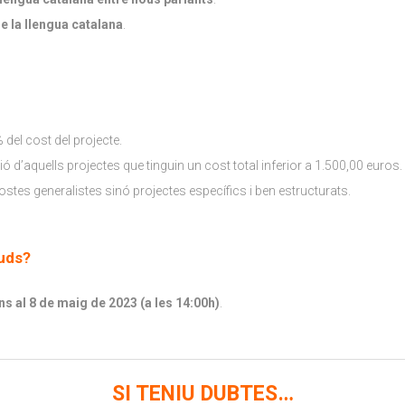
e la llengua catalana
.
del cost del projecte.
ó d’aquells projectes que tinguin un cost total inferior a 1.500,00 euros.
tes generalistes sinó projectes específics i ben estructurats.
tuds?
ins al 8 de maig de 2023 (a les 14:00h)
.
SI TENIU DUBTES…