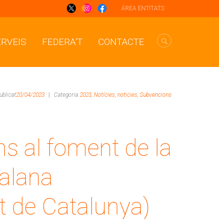
ÁREA ENTITATS
ERVEIS
FEDERA’T
CONTACTE
ublicat
20/04/2023
|
Categoria
2023,
Notícies,
noticies,
Subvencions
s al foment de la
talana
at de Catalunya)