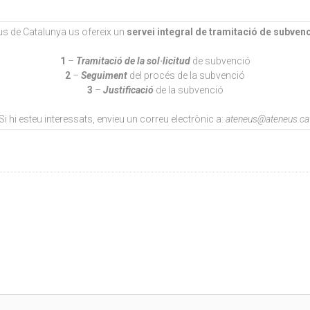
us de Catalunya us ofereix un
servei integral de tramitació de subven
1
–
Tramitació de la sol·licitud
de subvenció
2
–
Seguiment
del procés de la subvenció
3
–
Justificació
de la subvenció
Si hi esteu interessats, envieu un correu electrònic a:
ateneus@ateneus.ca