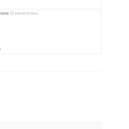
cions
. El servei inclou:
t