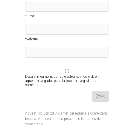
Email
Website
Desa el meu nom, correu electrònic i lloc web en
aquest navegador per a la pròxima vegada que
comenti.
Aquest lloc utilitza Akismet per reduir els comentaris
brossa.
Apreneu com es processen les dades dels
comentaris
.