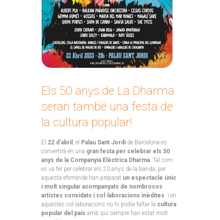
Els 50 anys de La Dharma
seran també una festa de
la cultura popular!
El
22 d’abril
, el
Palau Sant Jordi
de Barcelona es
convertirà en una
gran festa per celebrar els 50
anys de la Companyia Elèctrica Dharma
. Tal com
es va fer per celebrar els 20 anys de la banda, per
aquesta efemèride han preparat
un espectacle únic
i molt singular acompanyats de nombrosos
artistes convidats i col·laboracions inèdites
. I en
aquestes col·laboracions no hi podia faltar la
cultura
popular del país
amb qui sempre han estat molt