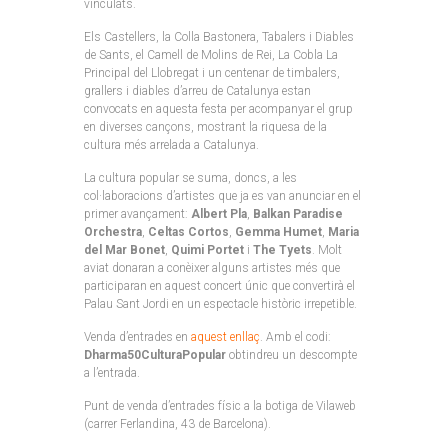
vinculats.
Els Castellers, la Colla Bastonera, Tabalers i Diables
de Sants, el Camell de Molins de Rei, La Cobla La
Principal del Llobregat i un centenar de timbalers,
grallers i diables d’arreu de Catalunya estan
convocats en aquesta festa per acompanyar el grup
en diverses cançons, mostrant la riquesa de la
cultura més arrelada a Catalunya.
La cultura popular se suma, doncs, a les
col·laboracions d’artistes que ja es van anunciar en el
primer avançament:
Albert Pla
,
Balkan Paradise
Orchestra
,
Celtas Cortos
,
Gemma Humet
,
Maria
del Mar Bonet
,
Quimi Portet
i
The Tyets
. Molt
aviat donaran a conèixer alguns artistes més que
participaran en aquest concert únic que convertirà el
Palau Sant Jordi en un espectacle històric irrepetible.
Venda d’entrades en
aquest enllaç
. Amb el codi:
Dharma50CulturaPopular
obtindreu un descompte
a l’entrada.
Punt de venda d’entrades físic a la botiga de Vilaweb
(carrer Ferlandina, 43 de Barcelona).