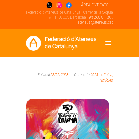
ÁREA ENTITATS
Federació d'Ateneus de Catalunya - Carrer de la Sèquia
9-11, 08003 Barcelona .
93 268 81 30
.
ateneus@ateneus.cat
Publicat
22/02/2023
|
Categoria
2023,
noticies,
Notícies