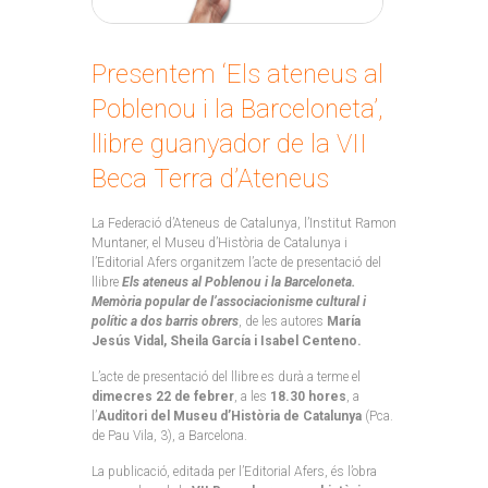
Presentem ‘Els ateneus al
Poblenou i la Barceloneta’,
llibre guanyador de la VII
Beca Terra d’Ateneus
La Federació d’Ateneus de Catalunya, l’Institut Ramon
Muntaner, el Museu d’Història de Catalunya i
l’Editorial Afers organitzem l’acte de presentació del
llibre
Els ateneus al Poblenou i la Barceloneta.
Memòria popular de l’associacionisme cultural i
polític a dos barris obrers
, de les autores
María
Jesús Vidal, Sheila García i Isabel Centeno.
L’acte de presentació del llibre es durà a terme el
dimecres 22 de febrer
, a les
18.30 hores
, a
l’
Auditori del Museu d’Història de Catalunya
(Pca.
de Pau Vila, 3), a Barcelona.
La publicació, editada per l’Editorial Afers, és l’obra