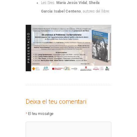
Les Sres.
María Jesús Vidal
,
Sheila
García
i
Isabel Centeno
, autores del llibre.
Deixa el teu comentari
El teu missatge