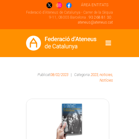
ÁREA ENTITATS
Federació d'Ateneus de Catalunya - Carrer de la Sèquia
9-11, 08003 Barcelona .
93 268 81 30
.
ateneus@ateneus.cat
Publicat
08/02/2023
|
Categoria
2023,
noticies,
Notícies