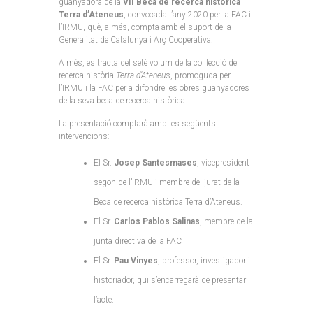
guanyadora de la
VII Beca de recerca històrica
Terra d’Ateneus
, convocada l’any 2020 per la FAC i
l’IRMU, què, a més, compta amb el suport de la
Generalitat de Catalunya i Arç Cooperativa.
A més, es tracta del setè volum de la col·lecció de
recerca història
Terra d’Ateneu
s, promoguda per
l’IRMU i la FAC per a difondre les obres guanyadores
de la seva beca de recerca històrica.
La presentació comptarà amb les següents
intervencions:
El Sr.
Josep Santesmases
, vicepresident
segon de l’IRMU i membre del jurat de la
Beca de recerca històrica Terra d’Ateneus.
El Sr.
Carlos Pablos Salinas
, membre de la
junta directiva de la FAC
El Sr.
Pau Vinyes
, professor, investigador i
historiador, qui s’encarregarà de presentar
l’acte.