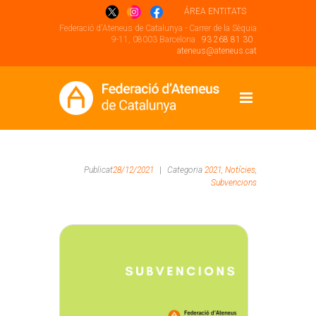
ÁREA ENTITATS
Federació d'Ateneus de Catalunya - Carrer de la Sèquia
9-11, 08003 Barcelona .
93 268 81 30
.
ateneus@ateneus.cat
Publicat
28/12/2021
|
Categoria
2021,
Notícies,
Subvencions