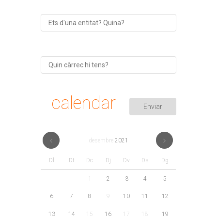
calendar
desembre
2021
Dl
Dt
Dc
Dj
Dv
Ds
Dg
1
2
3
4
5
6
7
8
9
10
11
12
13
14
15
16
17
18
19