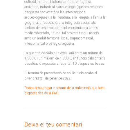
cultural, natural, històric, artístic, etnogràfic,
arxivístic, industrial o arqueològic (queden excloses
d’aquesta convocatòria les intervencions
arqueològiques), a la literatura, a la llengua, a l’art, a la
geografia, a l’educació, a la integració social, als
factors de desenvolupament econòmic o a temes
mediambientals, i que el tal projecte tingui relació
amb un àmbit territorial local, supracomarcal,
intercomarcal o de regió/vegueria.
La quantia de cada ajut oscil·larà entre un mínim de
1.500 € i un màxim de 4.000 €, en funció dels criteris
d’avaluació exposats a l’apartat 10 d’aquestes bases.
El termini de presentació de sol·licituds acaba el
divendres 31 de gener de 2022.
Podeu descarregar el resum de la subvenció que hem
preparat des de la FAC.
Deixa el teu comentari