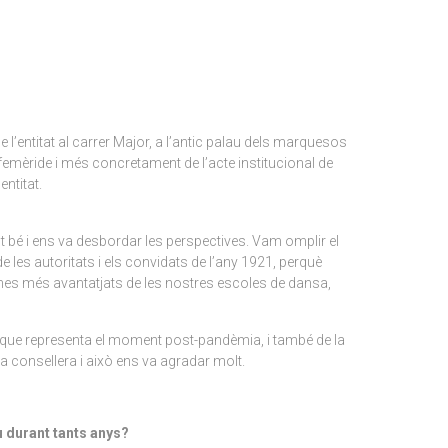
l’entitat al carrer Major, a l’antic palau dels marquesos
efemèride i més concretament de l’acte institucional de
entitat.
olt bé i ens va desbordar les perspectives. Vam omplir el
 de les autoritats i els convidats de l’any 1921, perquè
mnes més avantatjats de les nostres escoles de dansa,
el que representa el moment post-pandèmia, i també de la
a consellera i això ens va agradar molt.
u durant tants anys?