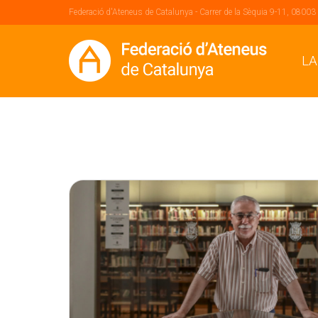
Federació d'Ateneus de Catalunya - Carrer de la Sèquia 9-11, 08003
LA