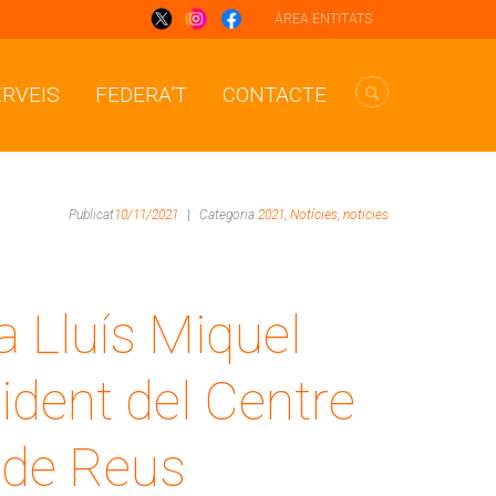
ÁREA ENTITATS
ERVEIS
FEDERA’T
CONTACTE
Publicat
10/11/2021
|
Categoria
2021,
Notícies,
noticies
a Lluís Miquel
ident del Centre
 de Reus