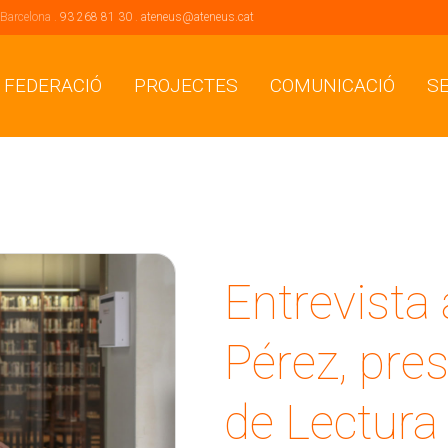
 Barcelona .
93 268 81 30
.
ateneus@ateneus.cat
 FEDERACIÓ
PROJECTES
COMUNICACIÓ
S
Entrevista 
Pérez, pres
de Lectura