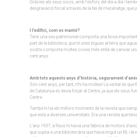
Gràcies als seus socis, amb l’esforç del dia a dia i ta
desgravació fiscal a través de la llei de mecenatge, que
I l’edifici, com es manté?
Tenir una seu patrimonial comporta una llosa important 
part de la biblioteca, que té unes bigues al terra que agua
sostre comporta moltes coses més enllà de canviar una bi
cent anys.
Amb tots aquests anys d’història, segurament d’anèc
Són cent anys, per tant, n’hi ha moltes! La veritat és que 
de Catalunya es devia forjar al Centre, ja que els seus fu
Centre.
També hi ha els millors moments de la revista que sempr
que està a diverses universitats. Era una revista que teni
L’any 1937, a Reus hi havia una fàbrica de motors d’avi
que suplia a una bibliotecària que havia tingut un fill, 