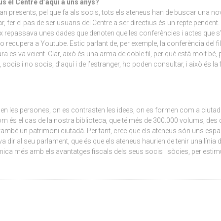
s el Centre d’aquí a uns anys?
presents, pel que fa als socis, tots els ateneus han de buscar una nov
, fer el pas de ser usuaris del Centre a ser directius és un repte pendent.
x repassava unes dades que denoten que les conferències i actes que s’
o recupera a Youtube. Estic parlant de, per exemple, la conferència del fil
ra es va veient. Clar, això és una arma de doble fil, per què està molt bé,
socis i no socis, d’aquí i de l’estranger, ho poden consultar, i això és la 
roben les persones, on es contrasten les idees, on es formen com a ciuta
 és el cas de la nostra biblioteca, que té més de 300.000 volums, des de
 també un patrimoni ciutadà. Per tant, crec que els ateneus són uns espa
 dir al seu parlament, que és que els ateneus haurien de tenir una línia 
 mica més amb els avantatges fiscals dels seus socis i sòcies, per estim