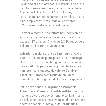
l’Ajuntament de Vilafranca, el patrocini de cellers
Família Torres i Jean Leon, la participació de la
Secció de Belles Arts del Casal i l’aliança amb
l’equip organitzador de la mostra Manlleu Galeria
d’Art, àmpliament instaurada a la comarca
d’Osona amb set edicions realitzades.
En total la mostra l’han format nou locals en ple
eix comercial de Vilafranca, en els que s’hi ha
exposat 17 artistes i 7 vins de D.O. Penedès dels
cellers Família Torres i Jean Leon.
Salvador Casals, gerent de l’ateneu
, ha valorat
que “de nou locals participants, dos s’han llogat.
Hem realitzat onze visites guiades a les quals hi
ha assistit 134 persones, algunes de les quals
han retornat l’enquesta de valoració amb un
excel·lent. També hem rebut un total de 9
consultes sobre algunes de les obres exposades”.
Per la seva banda,
el regidor de Promoció
Econòmica i Comerç, Joan Manel Montfort
, ha
lloat el projecte perquè és “una excel·lent mostra
de col·laboració público-privada per dinamitzar els
sectors econòmic, social, cultural, turístic i