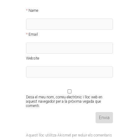
Name
Email
Website
Desa el meu nom, correu electrònic i lloc web en
aquest navegador per a la pròxima vegada que
comenti.
Aquest lloc utilitza Akismet per reduir els comentaris