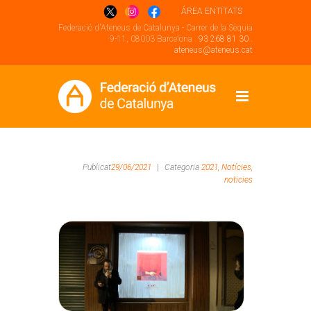
ÁREA ENTITATS
Federació d'Ateneus de Catalunya - Carrer de la Sèquia
9-11, 08003 Barcelona .
93 268 81 30
.
ateneus@ateneus.cat
Publicat
29/06/2021
|
Categoria
2021,
Notícies,
noticies