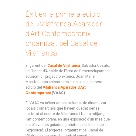
Èxit en la primera edició
del «Vilafranca Aparador
d’Art Contemporani»
organitzat pel Casal de
Vilafranca
El gerent del
Casal de Vilafranca
, Salvador Casals,
i el Tinent d’Alcalde de l’àrea de Desenvolupament
econòmic i projecció exterior, Joan Manel
Montfort, han valorat amb bons ulls la primera
edició del
Vilafranca Aparador d’Art
Contemporani
(VAAC)
.
El VAAC va néixer amb la voluntat de dinamitzar
locals comercials que havien quedat sense
activitat al centre de Vilafranca i fer-ho mitjançant
l’art contemporani, en una exposició d’un mes que
incloïa visites guiades gratuïtes pels locals de
l’exposició. El projecte, organitzat pel Casal de
Vilafranca, ha comptat amb el suport de