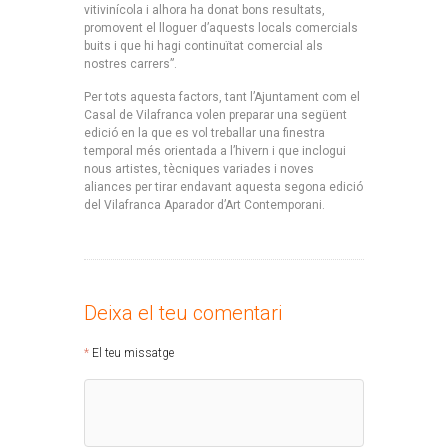
vitivinícola i alhora ha donat bons resultats,
promovent el lloguer d’aquests locals comercials
buits i que hi hagi continuïtat comercial als
nostres carrers”.
Per tots aquesta factors, tant l’Ajuntament com el
Casal de Vilafranca volen preparar una següent
edició en la que es vol treballar una finestra
temporal més orientada a l’hivern i que inclogui
nous artistes, tècniques variades i noves
aliances per tirar endavant aquesta segona edició
del Vilafranca Aparador d’Art Contemporani.
Deixa el teu comentari
El teu missatge