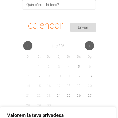
calendar
juny
2021
Dl
Dt
Dc
Dj
Dv
Ds
Dg
1
2
3
4
5
6
7
8
9
10
11
12
13
14
15
16
17
18
19
20
21
22
23
24
25
26
27
28
29
30
Valorem la teva privadesa