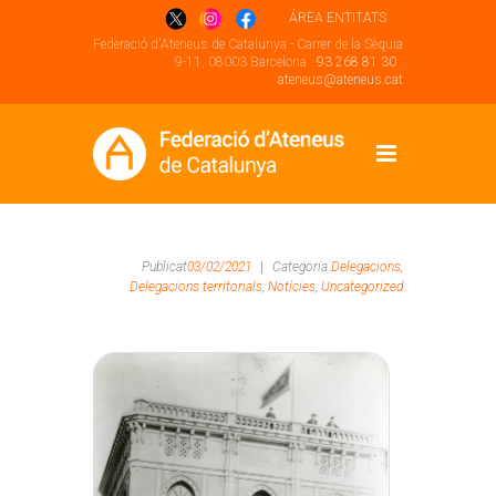
ÁREA ENTITATS
Federació d'Ateneus de Catalunya - Carrer de la Sèquia
9-11, 08003 Barcelona .
93 268 81 30
.
ateneus@ateneus.cat
Publicat
03/02/2021
|
Categoria
Delegacions,
Delegacions territorials,
Notícies,
Uncategorized