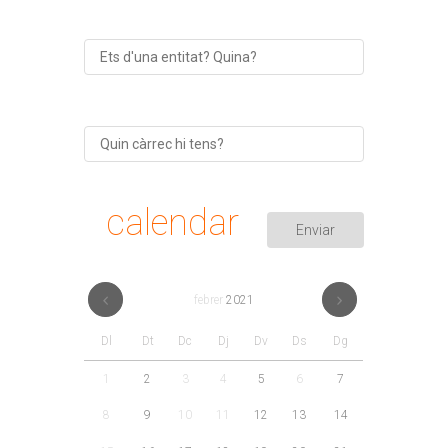
calendar
febrer
2021
Dl
Dt
Dc
Dj
Dv
Ds
Dg
1
2
3
4
5
6
7
8
9
10
11
12
13
14