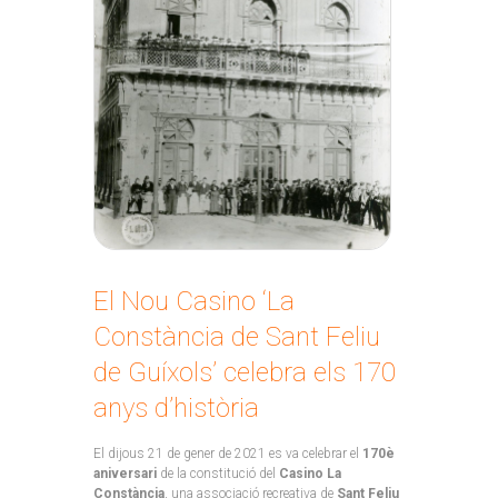
El Nou Casino ‘La
Constància de Sant Feliu
de Guíxols’ celebra els 170
anys d’història
El dijous 21 de gener de 2021 es va celebrar el
170è
aniversari
de la constitució del
Casino La
Constància
, una associació recreativa de
Sant Feliu