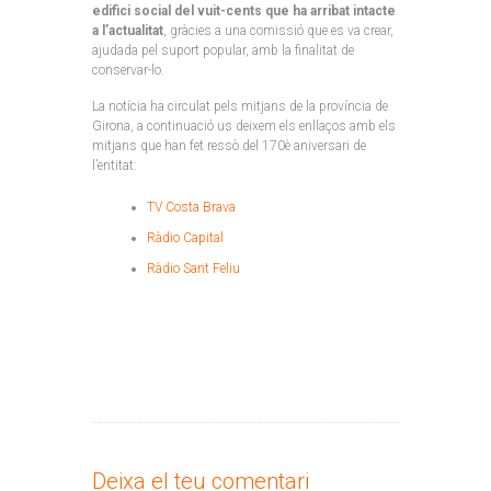
edifici social del vuit-cents que ha arribat intacte
a l’actualitat
, gràcies a una comissió que es va crear,
ajudada pel suport popular, amb la finalitat de
conservar-lo.
La notícia ha circulat pels mitjans de la província de
Girona, a continuació us deixem els enllaços amb els
mitjans que han fet ressò del 170è aniversari de
l’entitat:
TV Costa Brava
Ràdio Capital
Ràdio Sant Feliu
Deixa el teu comentari