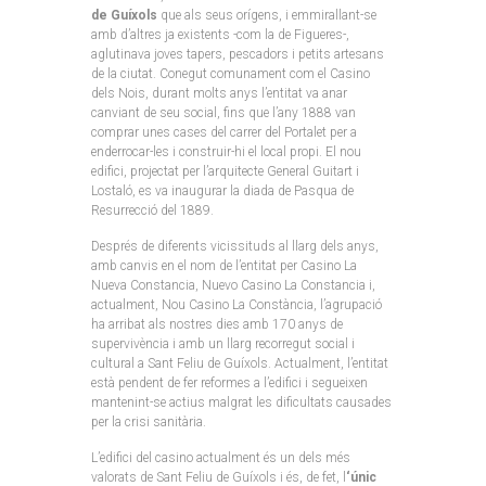
de Guíxols
que als seus orígens, i emmirallant-se
amb d’altres ja existents -com la de Figueres-,
aglutinava joves tapers, pescadors i petits artesans
de la ciutat. Conegut comunament com el Casino
dels Nois, durant molts anys l’entitat va anar
canviant de seu social, fins que l’any 1888 van
comprar unes cases del carrer del Portalet per a
enderrocar-les i construir-hi el local propi. El nou
edifici, projectat per l’arquitecte General Guitart i
Lostaló, es va inaugurar la diada de Pasqua de
Resurrecció del 1889.
Després de diferents vicissituds al llarg dels anys,
amb canvis en el nom de l’entitat per Casino La
Nueva Constancia, Nuevo Casino La Constancia i,
actualment, Nou Casino La Constància, l’agrupació
ha arribat als nostres dies amb 170 anys de
supervivència i amb un llarg recorregut social i
cultural a Sant Feliu de Guíxols. Actualment, l’entitat
està pendent de fer reformes a l’edifici i segueixen
mantenint-se actius malgrat les dificultats causades
per la crisi sanitària.
L’edifici del casino actualment és un dels més
valorats de Sant Feliu de Guíxols i és, de fet, l
‘únic