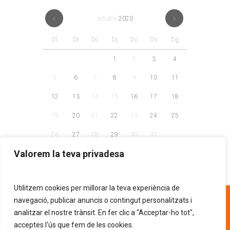
octubre
2020
Dl
Dt
Dc
Dj
Dv
Ds
Dg
1
2
3
4
5
6
7
8
9
10
11
12
13
14
15
16
17
18
19
20
21
22
23
24
25
26
27
28
29
30
31
Valorem la teva privadesa
Utilitzem cookies per millorar la teva experiència de
93 268 81 30
navegació, publicar anuncis o contingut personalitzats i
analitzar el nostre trànsit. En fer clic a "Acceptar-ho tot",
acceptes l'ús que fem de les cookies.
AVÍS LEGAL
POLÍTICA DE PRIVACITAT
.