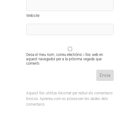
Website
Desa el meu nom, correu electrònic i lloc web en
aquest navegador per a la pròxima vegada que
comenti.
Aquest lloc utilitza Akismet per reduir els comentaris
brossa.
Apreneu com es processen les dades dels
comentaris
.