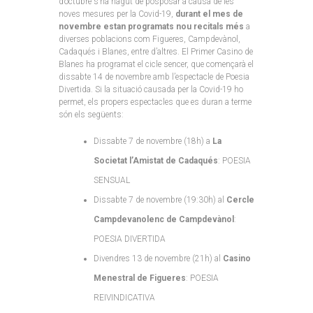
d’octubre s’ha hagut de posposar a causa de les
noves mesures per la Covid-19,
durant el mes de
novembre estan programats nou recitals més
a
diverses poblacions com Figueres, Campdevànol,
Cadaqués i Blanes, entre d’altres. El Primer Casino de
Blanes ha programat el cicle sencer, que començarà el
dissabte 14 de novembre amb l’espectacle de Poesia
Divertida. Si la situació causada per la Covid-19 ho
permet, els propers espectacles que es duran a terme
són els següents:
Dissabte 7 de novembre (18h) a
La
Societat l’Amistat de Cadaqués
: POESIA
SENSUAL
Dissabte 7 de novembre (19:30h) al
Cercle
Campdevanolenc de Campdevànol
:
POESIA DIVERTIDA
Divendres 13 de novembre (21h) al
Casino
Menestral de Figueres
: POESIA
REIVINDICATIVA