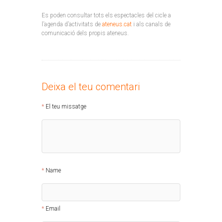
Es poden consultar tots els espectacles del cicle a
l’agenda d’activitats de
ateneus.cat
i als canals de
comunicació dels propis ateneus.
Deixa el teu comentari
El teu missatge
Name
Email