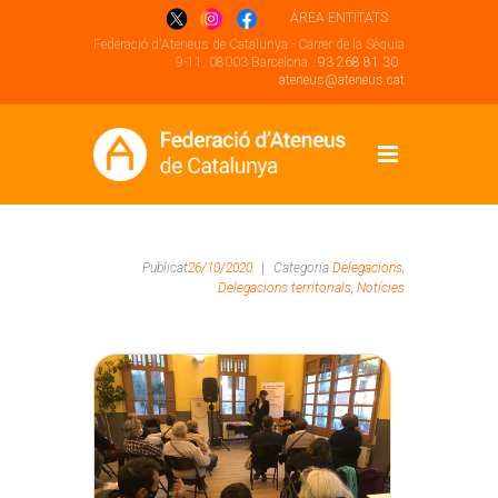
ÁREA ENTITATS
Federació d'Ateneus de Catalunya - Carrer de la Sèquia
9-11, 08003 Barcelona .
93 268 81 30
.
ateneus@ateneus.cat
Publicat
26/10/2020
|
Categoria
Delegacions,
Delegacions territorials,
Notícies