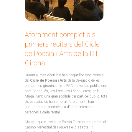
Aforament complet als
primers recitals del Cicle
de Poesia i Arts de la DT
Girona
Durant el mes d’octubre han tingut lloc cinc recitals
del
Cicle de Poesia i Arts
de la Delegació de les
comarques gironines de la FAC a diverses poblacions
com Cadaqués, Les Escaules i Sant Llorenç de la
Muga. Amb una gran acollida per part del públic, tots
els espectacles han omplert l’aforament i han
comptat amb l’assistència d’una trentena de
persones a cada recital.
Malgrat que el recital de Poesia Familiar programat al
Casino Menestral de Figueres el dissabte 17