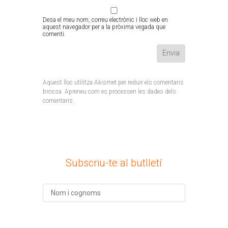
Desa el meu nom, correu electrònic i lloc web en
aquest navegador per a la pròxima vegada que
comenti.
Aquest lloc utilitza Akismet per reduir els comentaris
brossa.
Apreneu com es processen les dades dels
comentaris
.
Subscriu-te al butlletí