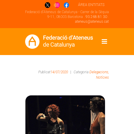
ÁREA ENTITATS
Federació d'Ateneus de Catalunya - Carrer de la Sèquia
9-11, 08003 Barcelona .
93 268 81 30
.
ateneus@ateneus.cat
Publicat
14/07/2020
|
Categoria
Delegacions,
Notícies