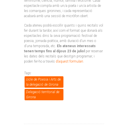
feminisme, ciència, humor, família i erotisme. Cada
espectacle compta amb un/a poeta i un/a artista de
les comarques gironines, i cada representació
acabarà amb una sessió de micròfon obert.
Cada ateneu podrà escollir quants i quins recitals vol
fer durant la tardor, així com el format que donarà als
espectacles dins la seva programació: festival de
poesia, jornada poètica, amb duració d’un mes o
d’una temporada, etc.
Els ateneus interessats
tenen temps fins al dijous 23 de juliol
per reservar
les dates dels recitals que desitgin programar, i
poden fer-ho a través
d’aquest formulari
.
Tags:
cicle de Poesia i Arts de
la delegació de Girona
Delegació territorial de
Girona