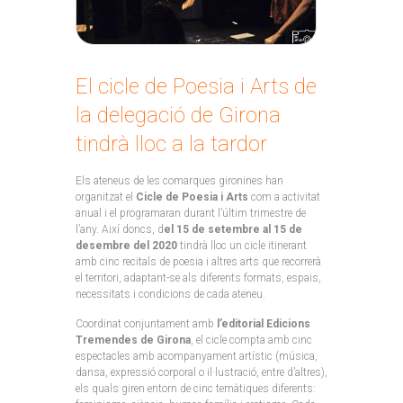
El cicle de Poesia i Arts de
la delegació de Girona
tindrà lloc a la tardor
Els ateneus de les comarques gironines han
organitzat el
Cicle de Poesia i Arts
com a activitat
anual i el programaran durant l’últim trimestre de
l’any. Així doncs, d
el 15 de setembre al 15 de
desembre del 2020
tindrà lloc un cicle itinerant
amb cinc recitals de poesia i altres arts que recorrerà
el territori, adaptant-se als diferents formats, espais,
necessitats i condicions de cada ateneu.
Coordinat conjuntament amb
l’editorial Edicions
Tremendes de Girona
, el cicle compta amb cinc
espectacles amb acompanyament artístic (música,
dansa, expressió corporal o il·lustració, entre d’altres),
els quals giren entorn de cinc temàtiques diferents: