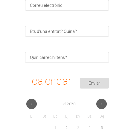
calendar
juliol
2020
Dl
Dt
Dc
Dj
Dv
Ds
Dg
1
2
3
4
5