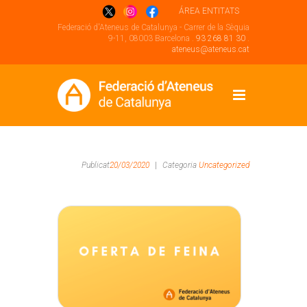
ÁREA ENTITATS
Federació d'Ateneus de Catalunya - Carrer de la Sèquia
9-11, 08003 Barcelona .
93 268 81 30
.
ateneus@ateneus.cat
Publicat
20/03/2020
|
Categoria
Uncategorized