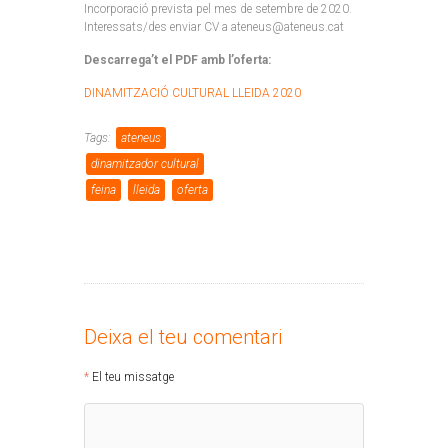
Incorporació prevista pel mes de setembre de 2020.
Interessats/des enviar CV a ateneus@ateneus.cat
Descarrega’t el PDF amb l’oferta:
DINAMITZACIÓ CULTURAL LLEIDA 2020
Tags:
ateneus
dinamitzador cultural
feina
lleida
oferta
Deixa el teu comentari
El teu missatge