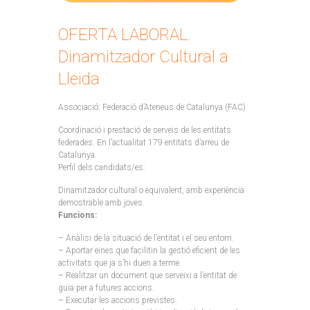
OFERTA LABORAL.
Dinamitzador Cultural a
Lleida
Associació: Federació d’Ateneus de Catalunya (FAC)
Coordinació i prestació de serveis de les entitats
federades. En l’actualitat 179 entitats d’arreu de
Catalunya.
Perfil dels candidats/es:
Dinamitzador cultural o equivalent, amb experiència
demostrable amb joves.
Funcions:
– Anàlisi de la situació de l’entitat i el seu entorn.
– Aportar eines que facilitin la gestió eficient de les
activitats que ja s’hi duen a terme.
– Realitzar un document que serveixi a l’entitat de
guia per a futures accions.
– Executar les accions previstes.