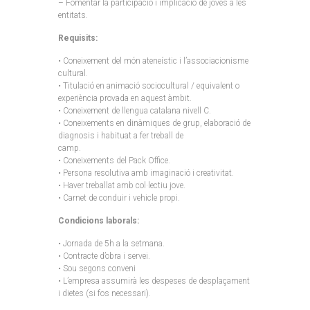
– Fomentar la participació i implicació de joves a les
entitats.
Requisits:
• Coneixement del món ateneístic i l’associacionisme
cultural.
• Titulació en animació sociocultural / equivalent o
experiència provada en aquest àmbit.
• Coneixement de llengua catalana nivell C.
• Coneixements en dinàmiques de grup, elaboració de
diagnosis i habituat a fer treball de
camp.
• Coneixements del Pack Office.
• Persona resolutiva amb imaginació i creativitat.
• Haver treballat amb col·lectiu jove.
• Carnet de conduir i vehicle propi.
Condicions laborals:
• Jornada de 5h a la setmana.
• Contracte d’obra i servei.
• Sou segons conveni
• L’empresa assumirà les despeses de desplaçament
i dietes (si fos necessari).