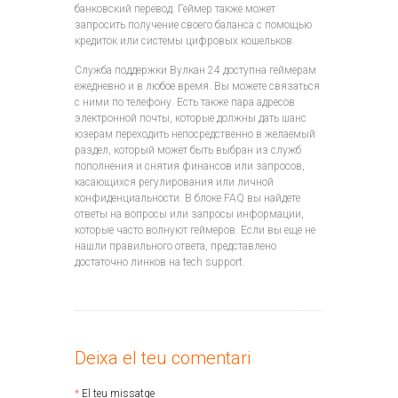
банковский перевод. Геймер также может
запросить получение своего баланса с помощью
кредиток или системы цифровых кошельков.
Служба поддержки Вулкан 24 доступна геймерам
ежедневно и в любое время. Вы можете связаться
с ними по телефону. Есть также пара адресов
электронной почты, которые должны дать шанс
юзерам переходить непосредственно в желаемый
раздел, который может быть выбран из служб
пополнения и снятия финансов или запросов,
касающихся регулирования или личной
конфиденциальности. В блоке FAQ вы найдете
ответы на вопросы или запросы информации,
которые часто волнуют геймеров. Если вы еще не
нашли правильного ответа, представлено
достаточно линков на tech support.
Deixa el teu comentari
El teu missatge