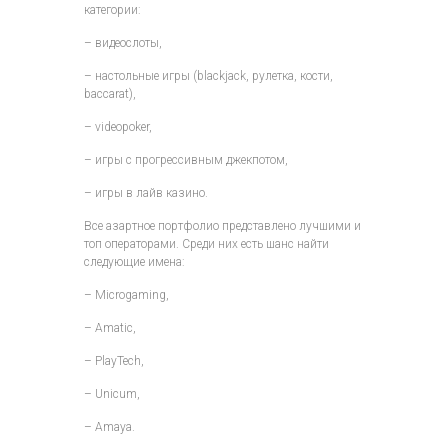
категории:
– видеослоты,
– настольные игры (blackjack, рулетка, кости,
baccarat),
– videopoker,
– игры с прогрессивным джекпотом,
– игры в лайв казино.
Все азартное портфолио представлено лучшими и
топ операторами. Среди них есть шанс найти
следующие имена:
– Microgaming,
– Amatic,
– PlayTech,
– Unicum,
– Amaya.