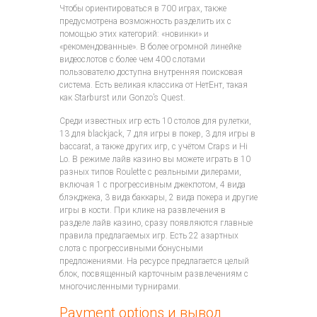
Чтобы ориентироваться в 700 играх, также
предусмотрена возможность разделить их с
помощью этих категорий: «новинки» и
«рекомендованные». В более огромной линейке
видеослотов с более чем 400 слотами
пользователю доступна внутренняя поисковая
система. Есть великая классика от НетЕнт, такая
как Starburst или Gonzo’s Quest.
Среди известных игр есть 10 столов для рулетки,
13 для blackjack, 7 для игры в покер, 3 для игры в
baccarat, а также других игр, с учётом Craps и Hi
Lo. В режиме лайв казино вы можете играть в 10
разных типов Roulette с реальными дилерами,
включая 1 с прогрессивным джекпотом, 4 вида
блэкджека, 3 вида баккары, 2 вида покера и другие
игры в кости. При клике на развлечения в
разделе лайв казино, сразу появляются главные
правила предлагаемых игр. Есть 22 азартных
слота с прогрессивными бонусными
предложениями. На ресурсе предлагается целый
блок, посвященный карточным развлечениям с
многочисленными турнирами.
Payment options и вывод