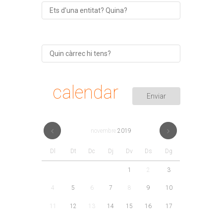
calendar
novembre
2019
Dl
Dt
Dc
Dj
Dv
Ds
Dg
1
2
3
4
5
6
7
8
9
10
11
12
13
14
15
16
17