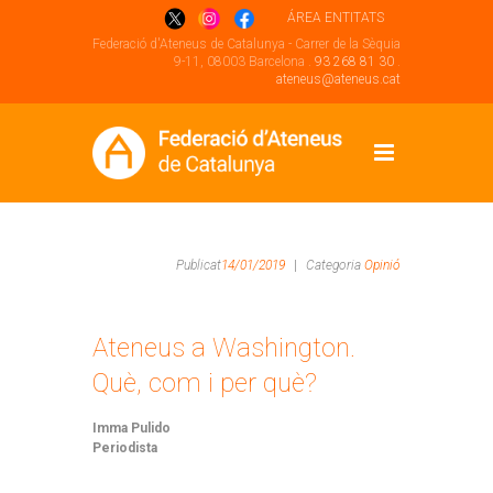
ÁREA ENTITATS
Federació d'Ateneus de Catalunya - Carrer de la Sèquia
9-11, 08003 Barcelona .
93 268 81 30
.
ateneus@ateneus.cat
Publicat
14/01/2019
|
Categoria
Opinió
Ateneus a Washington.
Què, com i per què?
Imma Pulido
Periodista