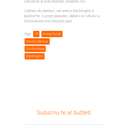
cultural en la individualitat, nosaltres no».
L’ateneu, els ateneus, van anar a Washington a
explicar-ho. A posar paraules i debat a la cultura i a
l’associacionisme d’aquest país.
Tags:
19
Imma Pulido
revista ateneus
Smithsonian
Washington
Subscriu-te al butlletí