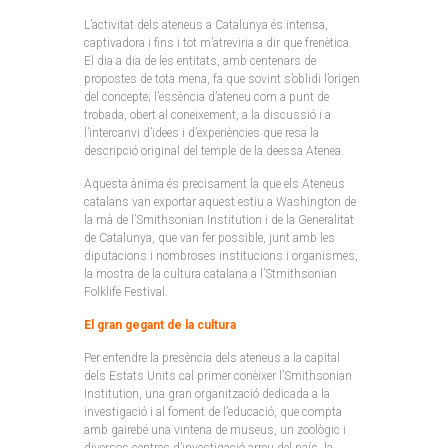
L’activitat dels ateneus a Catalunya és intensa,
captivadora i fins i tot m’atreviria a dir que frenètica.
El dia a dia de les entitats, amb centenars de
propostes de tota mena, fa que sovint s’oblidi l’origen
del concepte; l’essència d’ateneu com a punt de
trobada, obert al coneixement, a la discussió i a
l’intercanvi d’idees i d’experiències que resa la
descripció original del temple de la deessa Atenea.
Aquesta ànima és precisament la que els Ateneus
catalans van exportar aquest estiu a Washington de
la mà de l’Smithsonian Institution i de la Generalitat
de Catalunya, que van fer possible, junt amb les
diputacions i nombroses institucions i organismes,
la mostra de la cultura catalana a l’Stmithsonian
Folklife Festival.
El gran gegant de la cultura
Per entendre la presència dels ateneus a la capital
dels Estats Units cal primer conèixer l’Smithsonian
Institution, una gran organització dedicada a la
investigació i al foment de l’educació, que compta
amb gairebé una vintena de museus, un zoològic i