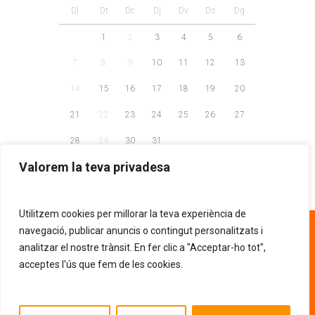
Dl
Dt
Dc
Dj
Dv
Ds
Dg
1
2
3
4
5
6
7
8
9
10
11
12
13
14
15
16
17
18
19
20
21
22
23
24
25
26
27
28
29
30
31
Valorem la teva privadesa
Utilitzem cookies per millorar la teva experiència de
93 268 81 30
navegació, publicar anuncis o contingut personalitzats i
analitzar el nostre trànsit. En fer clic a "Acceptar-ho tot",
acceptes l'ús que fem de les cookies.
AVÍS LEGAL
POLÍTICA DE PRIVACITAT
.
POLÍTICA DE COOKIES