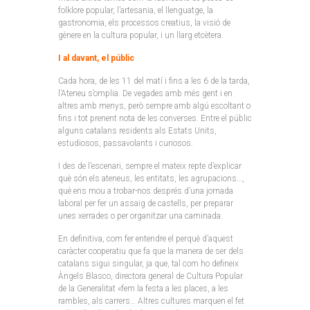
folklore popular, l’artesania, el llenguatge, la
gastronomia, els processos creatius, la visió de
gènere en la cultura popular, i un llarg etcètera.
I al davant, el públic
Cada hora, de les 11 del matí i fins a les 6 de la tarda,
l’Ateneu s’omplia. De vegades amb més gent i en
altres amb menys, però sempre amb algú escoltant o
fins i tot prenent nota de les converses. Entre el públic
alguns catalans residents als Estats Units,
estudiosos, passavolants i curiosos.
I des de l’escenari, sempre el mateix repte d’explicar
què són els ateneus, les entitats, les agrupacions…,
què ens mou a trobar-nos després d’una jornada
laboral per fer un assaig de castells, per preparar
unes xerrades o per organitzar una caminada.
En definitiva, com fer entendre el perquè d’aquest
caràcter cooperatiu que fa que la manera de ser dels
catalans sigui singular, ja que, tal com ho defineix
Àngels Blasco, directora general de Cultura Popular
de la Generalitat «fem la festa a les places, a les
rambles, als carrers… Altres cultures marquen el fet