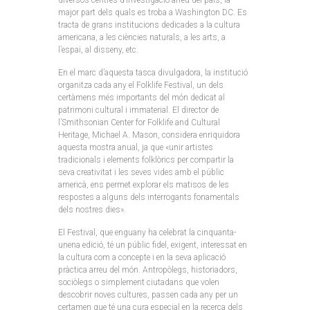
diversos centres d’investigació arreu del país, la
major part dels quals es troba a Washington DC. Es
tracta de grans institucions dedicades a la cultura
americana, a les ciències naturals, a les arts, a
l’espai, al disseny, etc.
En el marc d’aquesta tasca divulgadora, la institució
organitza cada any el Folklife Festival, un dels
certàmens més importants del món dedicat al
patrimoni cultural i immaterial. El director de
l’Smithsonian Center for Folklife and Cultural
Heritage, Michael A. Mason, considera enriquidora
aquesta mostra anual, ja que «unir artistes
tradicionals i elements folklòrics per compartir la
seva creativitat i les seves vides amb el públic
americà, ens permet explorar els matisos de les
respostes a alguns dels interrogants fonamentals
dels nostres dies».
El Festival, que enguany ha celebrat la cinquanta-
unena edició, té un públic fidel, exigent, interessat en
la cultura com a concepte i en la seva aplicació
pràctica arreu del món. Antropòlegs, historiadors,
sociòlegs o simplement ciutadans que volen
descobrir noves cultures, passen cada any per un
certamen que té una cura especial en la recerca dels