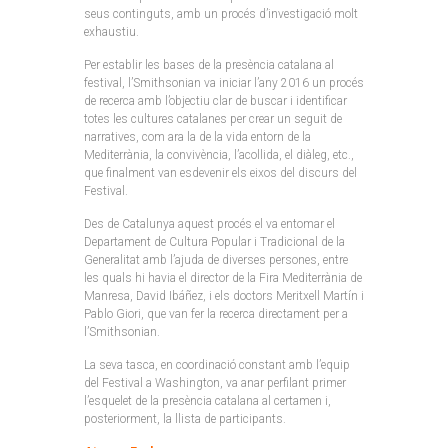
seus continguts, amb un procés d’investigació molt
exhaustiu.
Per establir les bases de la presència catalana al
festival, l’Smithsonian va iniciar l’any 2016 un procés
de recerca amb l’objectiu clar de buscar i identificar
totes les cultures catalanes per crear un seguit de
narratives, com ara la de la vida entorn de la
Mediterrània, la convivència, l’acollida, el diàleg, etc.,
que finalment van esdevenir els eixos del discurs del
Festival.
Des de Catalunya aquest procés el va entomar el
Departament de Cultura Popular i Tradicional de la
Generalitat amb l’ajuda de diverses persones, entre
les quals hi havia el director de la Fira Mediterrània de
Manresa, David Ibáñez, i els doctors Meritxell Martín i
Pablo Giori, que van fer la recerca directament per a
l’Smithsonian.
La seva tasca, en coordinació constant amb l’equip
del Festival a Washington, va anar perfilant primer
l’esquelet de la presència catalana al certamen i,
posteriorment, la llista de participants.