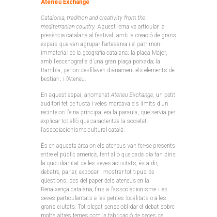
Ateneu Exchange
Catalonia, tradition and creativity from the
mediterranian country.
Aquest lema va articular la
presència catalana al festival, amb la creació de grans
espais que van agrupar l’artesania i el patrimoni
immaterial de la geografia catalana; la plaça Major,
amb l’escenografia d’una gran plaça porxada; la
Rambla, per on desfilaven diàriament els elements de
bestiari; i l’Ateneu.
En aquest espai, anomenat
Ateneu Exchange
, un petit
auditori fet de fusta i veles marcava els límits d’un
recinte on l’eina principal era la paraula, que servia per
explicar tot allò que caracteritza la societat i
l’associacionisme cultural català.
És en aquesta àrea on els ateneus van fer-se presents
entre el públic americà, fent allò que cada dia fan dins
la quotidianitat de les seves activitats, és a dir,
debatre, parlar, exposar i mostrar tot tipus de
qüestions, des del paper dels ateneus en la
Renaixença catalana, fins a l’associacionisme i les
seves particularitats a les petites localitats o a les
grans ciutats. Tot plegat sense oblidar el debat sobre
molts altres temes com la fabricació de peces de