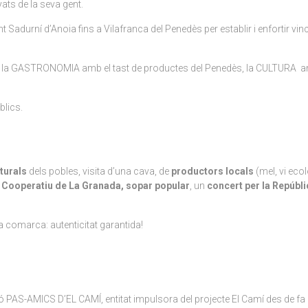
ts de la seva gent.
nt Sadurní d’Anoia fins a Vilafranca del Penedès per establir i enfortir vin
 la GASTRONOMIA amb el tast de productes del Penedès, la CULTURA amb la 
blics.
lturals
dels pobles, visita d’una cava, de
productors locals
(mel, vi ecol
r Cooperatiu de La Granada, sopar popular
, un
concert per la Repúbli
 la comarca: autenticitat garantida!
 PAS-AMICS D’EL CAMÍ, entitat impulsora del projecte El Camí des de fa