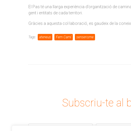
El Pas té una llarga experiència d’organització de cami
gent i entitats de cada territori.
Gràcies a aquesta col·laboració, es gaudeix de la coneixe
Tags:
ateneus
Fem Camí
senserisme
Subscriu-te al b