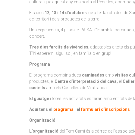
cultural que aquest any ens porta al Penedès, acompanya
Els dies
12, 13 i 14 d’octubre
vine a fer la ruta des de Sa
del territori i dels productes de la terra.
Una experiència, 4 pilars: el PAISATGE amb la caminada,
concert.
Tres dies farcits de vivències
, adaptables a tots els pú
T’hi esperem, sigui sol, en família o en grup!
Programa
El programa combina dues
caminades
amb
visites cu
productes, el
Centre d’interpretació del cava,
el
Celle
castells
amb els Castellers de Vilafranca.
El guiatge
i totes les activitats es faran amb entitats de
Aquí tens el
programa
i el
formulari d’inscripcions
Organització
L’organització
del Fem Camí és a càrrec de l’associació