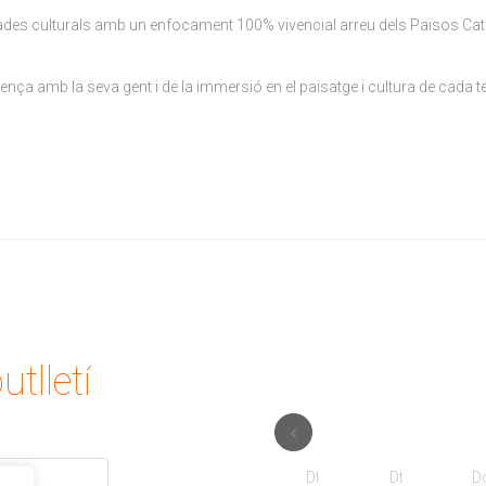
nades culturals amb un enfocament 100% vivencial arreu dels Països Catal
nça amb la seva gent i de la immersió en el paisatge i cultura de cada te
utlletí
Dl
Dt
D