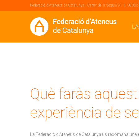
Federació d'Ateneus de Catalunya - Carrer de la Sèquia 9-11, 08003
LA
Què faràs aquest
experiència de s
La Federació d’Ateneus de Catalunya us recomana una ex