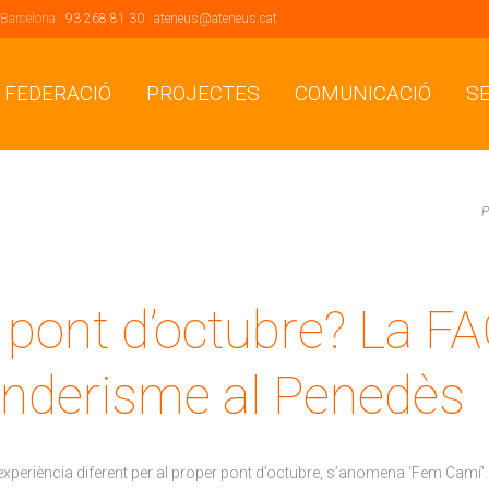
 Barcelona .
93 268 81 30
.
ateneus@ateneus.cat
 FEDERACIÓ
PROJECTES
COMUNICACIÓ
S
P
 pont d’octubre? La F
enderisme al Penedès
periència diferent per al proper pont d’octubre, s’anomena ‘Fem Camí’