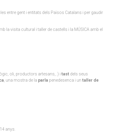
cles entre gent i entitats dels Països Catalans i per gaudir
visita cultural i taller de castells i la MÚSICA amb el
ògic, oli, productors artesans,..) i
tast
dels seus
ca
, una mostra de la
parla
penedesenca i un
taller de
 14 anys.