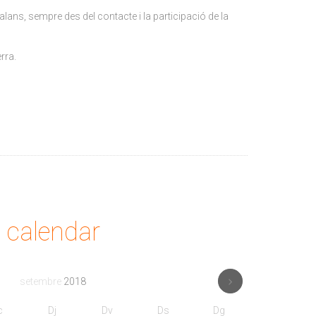
ans, sempre des del contacte i la participació de la
rra.
calendar
setembre
2018
c
Dj
Dv
Ds
Dg