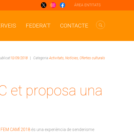
ÁREA ENTITATS
ERVEIS
FEDERA’T
CONTACTE
ublicat
10/09/2018
|
Categoria
Activitats,
Notícies,
Ofertes culturals
AC et proposa una
.
FEM CAMÍ 2018
és una experiència de senderisme