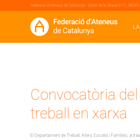
Federació d'Ateneus de Catalunya - Carrer de la Sèquia 9-11, 08003
LA
Convocatòria del 
treball en xarxa
El Departament de Treball, Afers Socials i Famílies, a tra