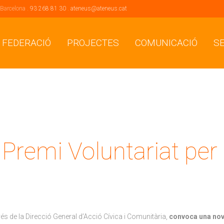
 Barcelona .
93 268 81 30
.
ateneus@ateneus.cat
 FEDERACIÓ
PROJECTES
COMUNICACIÓ
S
Premi Voluntariat per
vés de la Direcció General d’Acció Cívica i Comunitària,
convoca una nova