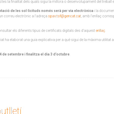
s la finalitat dels quals sigui la millora o desenvolupament del treball en
tació de les sol·licituds només serà per via electrònica
i la document
un correu electrònic a l’adreça
spav.tsf@gencat.cat
, amb l’enllaç corres
nsultar els diferents tipus de certificats digitals des d’aquest
enllaç
.
t ha elaborat una guia explicativa per a què sigui de la màxima utilitat a 
 de setembre i finalitza el dia 3 d’octubre
.
utlletí