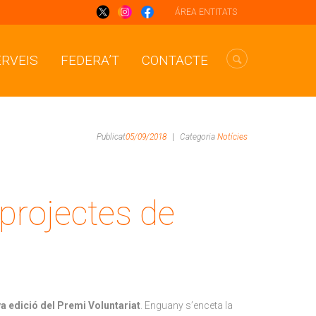
ÁREA ENTITATS
ERVEIS
FEDERA’T
CONTACTE
Publicat
05/09/2018
|
Categoria
Notícies
 projectes de
 edició del Premi Voluntariat
. Enguany s’enceta la