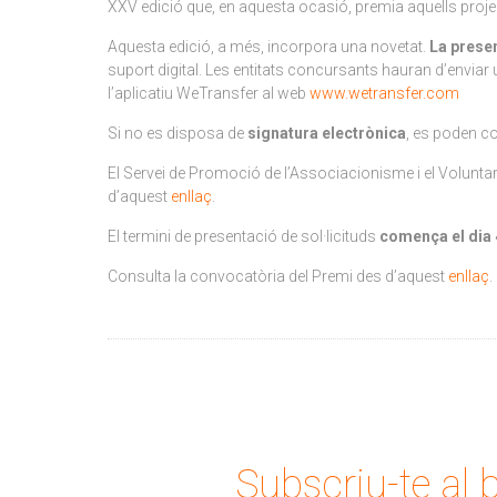
XXV edició que, en aquesta ocasió, premia aquells projecte
Aquesta edició, a més, incorpora una novetat.
La presen
suport digital. Les entitats concursants hauran d’enviar 
l’aplicatiu WeTransfer al web
www.wetransfer.com
Si no es disposa de
signatura electrònica
, es poden co
El Servei de Promoció de l’Associacionisme i el Voluntaria
d’aquest
enllaç
.
El termini de presentació de sol·licituds
comença el dia 4
Consulta la convocatòria del Premi des d’aquest
enllaç
.
Subscriu-te al b