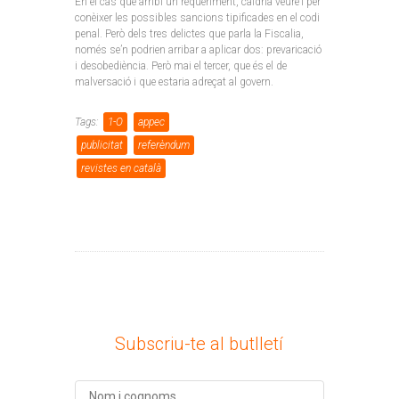
En el cas que arribi un requeriment, caldria veure’l per
conèixer les possibles sancions tipificades en el codi
penal. Però dels tres delictes que parla la Fiscalia,
només se’n podrien arribar a aplicar dos: prevaricació
i desobediència. Però mai el tercer, que és el de
malversació i que estaria adreçat al govern.
Tags:
1-O
appec
publicitat
referèndum
revistes en català
Subscriu-te al butlletí