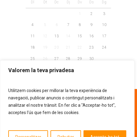
Dl
Dt
Dc
Dj
Dv
Ds
Dg
1
2
3
4
5
6
7
8
9
10
11
12
13
14
15
16
17
18
19
20
21
22
23
24
25
26
27
28
29
30
Valorem la teva privadesa
Utilitzem cookies per millorar la teva experiència de
93 268 81 30
navegació, publicar anuncis o contingut personalitzats i
analitzar el nostre trànsit. En fer clic a "Acceptar-ho tot",
acceptes l'ús que fem de les cookies.
AVÍS LEGAL
POLÍTICA DE PRIVACITAT
.
POLÍTICA DE COOKIES
Entitat d'utilitat pública segons la resolució