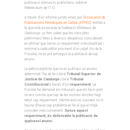
publicació d’anuncis publicitaris sobre el
Referèndum de l’1-O:
A través d’un informe jurídic emés per l’
Associació de
Publicacions Periòdiques en Català (APPEC)
-entitat a
la que està associada la Federació d’Ateneus de
Catalunya- us fem saber que les consultes
preliminars fetes a diversos despatxos coincideixen
en afirmar que sense un requeriment individualitzat i
nominal a cada editor provinent d’un jutjat (no de la
Fiscalia) no es pot perseguir la publicació de cap
anunci.
La petició explícita que no es publiqui un anunci
determinat l’ha de fer o bé el
Tribunal Superior de
Justícia de Catalunya
o bé el
Tribunal
Constitucional
a través d’un
requeriment
. La
Fiscalia ha demanat als tribunals que els facin però
no ens consta que cap de les nostres revistes hagi
rebut cap requeriment. Mentre això no succeeix no hi
hauria d’haver cap problema en fer el que el mitjà
consideri més convenient.
Sense aquest
requeriment, és defensable la publicació de
qualsevol anunci
.