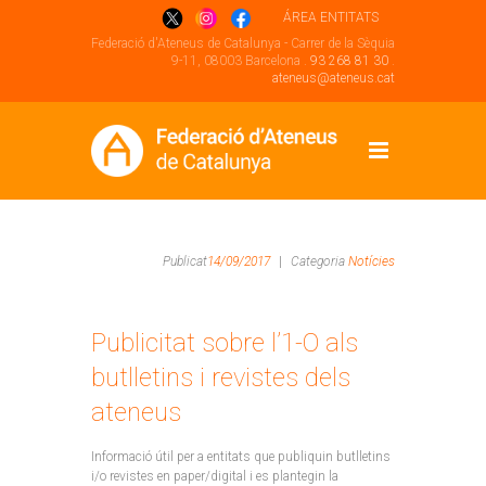
ÁREA ENTITATS
Federació d'Ateneus de Catalunya - Carrer de la Sèquia
9-11, 08003 Barcelona .
93 268 81 30
.
ateneus@ateneus.cat
Publicat
14/09/2017
|
Categoria
Notícies
Publicitat sobre l’1-O als
butlletins i revistes dels
ateneus
Informació útil per a entitats que publiquin butlletins
i/o revistes en paper/digital i es plantegin la