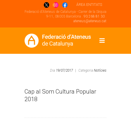
ÁREA ENTITATS
Federació d'Ateneus de Catalunya - Carrer de la Sèquia
9-11, 08003 Barcelona .
93 268 81 30
.
ateneus@ateneus.cat
Dia
19/07/2017
|
Categoria
Notícies
Cap al Som Cultura Popular
2018