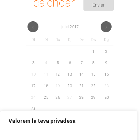
calendar
juliol
2017
Dl
Dt
Dc
Dj
Dv
Ds
Dg
1
2
3
4
5
6
7
8
9
10
11
12
13
14
15
16
17
18
19
20
21
22
23
24
25
26
27
28
29
30
31
Valorem la teva privadesa