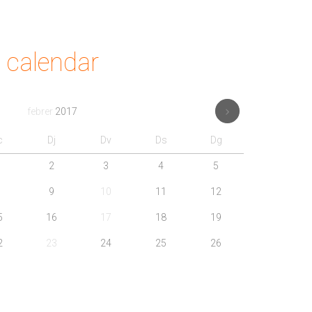
calendar
febrer
2017
c
Dj
Dv
Ds
Dg
2
3
4
5
9
10
11
12
5
16
17
18
19
2
23
24
25
26