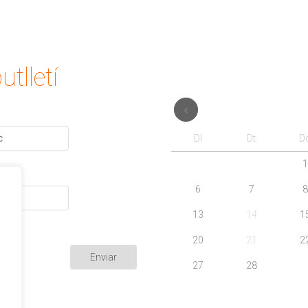
utlletí
Dl
Dt
D
1
6
7
8
13
14
1
20
21
2
27
28