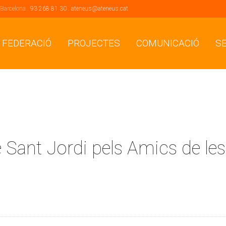
 Barcelona .
93 268 81 30
.
ateneus@ateneus.cat
 FEDERACIÓ
PROJECTES
COMUNICACIÓ
S
 Sant Jordi pels Amics de les