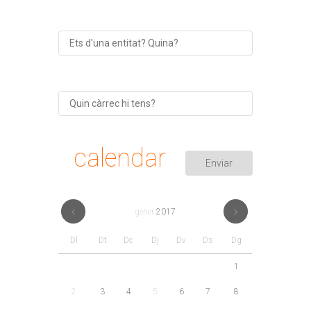
calendar
gener
2017
Dl
Dt
Dc
Dj
Dv
Ds
Dg
1
2
3
4
5
6
7
8