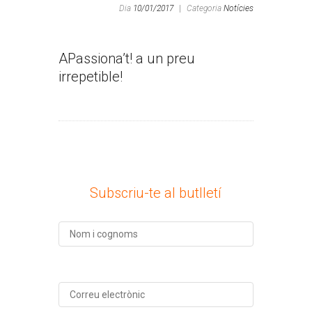
Dia
10/01/2017
|
Categoria
Notícies
APassiona’t! a un preu
irrepetible!
Subscriu-te al butlletí