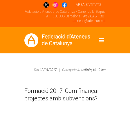
ÁREA ENTITATS
Federació d'Ateneus de Catalunya - Carrer de la Sèquia
9-11, 08003 Barcelona .
93 268 81 30
.
ateneus@ateneus.cat
Dia
10/01/2017
|
Categoria
Activitats,
Notícies
Formació 2017: Com finançar
projectes amb subvencions?