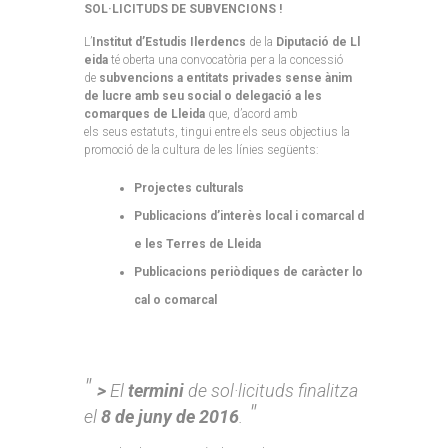
SOL·LICITUDS DE SUBVENCIONS !
L’
Institut d’Estudis Ilerdencs
de la
Diputació de Ll
eida
té oberta una convocatòria per a la concessió
de
subvencions a entitats privades sense ànim
de lucre amb seu social o delegació a les
comarques de Lleida
que, d’acord amb
els seus estatuts, tingui entre els seus objectius la
promoció de la cultura de les línies següents: ­
Projectes culturals
Publicacions d’interès local i comarcal d
e les Terres de Lleida
Publicacions periòdiques de caràcter lo
cal o
comarcal
>
El
termini
de sol·licituds finalitza
el
8 de juny de 2016
.