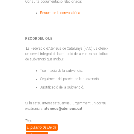
Consulta documentació relacionada:
Resum de la convocatòria
RECORDEU QUE:
La Federació d’Ateneus de Catalunya (FAC) us ofereix
un servei integral de tramitació de la vostra sol·licitud
de subvenció que inclou:
Tramitació de la subvenció.
Seguiment del procés de la subvenció.
Justificació de la subvenció.
Si hi esteu interessats, envieu urgentment un correu
electrònic a:
ateneus@ateneus.cat
Tags:
Diputació de Lleida