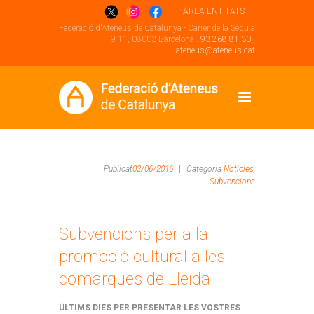
ÁREA ENTITATS
Federació d'Ateneus de Catalunya - Carrer de la Sèquia
9-11, 08003 Barcelona .
93 268 81 30
.
ateneus@ateneus.cat
Publicat
02/06/2016
|
Categoria
Notícies,
Subvencions
Subvencions per a la
promoció cultural a les
comarques de Lleida
ÚLTIMS DIES PER PRESENTAR LES VOSTRES