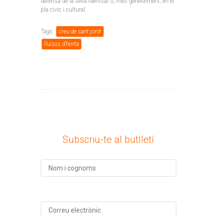
defensa de la seva identitat o, més generalment, en el
pla cívic i cultural.
Tags:
creu de sant jordi
lluïsos d'horta
Subscriu-te al butlletí