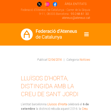
ÁREA ENTITATS
Federació d'Ateneus de Catalunya - Carrer de la Sèquia
9-11, 08003 Barcelona .
93 268 81 30
.
ateneus@ateneus.cat
Publicat
12/04/2016
|
Categoria
Notícies
LLUÏSOS D’HORTA,
DISTINGIDA AMB LA
CREU DE SANT JORDI
L’entitat barcelonina
Lluïsos d’Horta
celebrarà el
6 de
setembre
la distinció rebuda aquest 2016: la
Creu