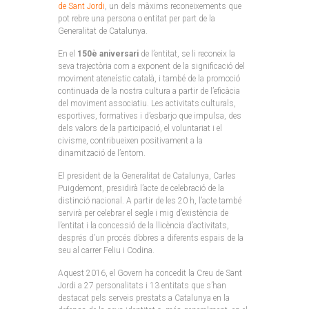
de Sant Jordi
, un dels màxims reconeixements que
pot rebre una persona o entitat per part de la
Generalitat de Catalunya.
En el
150è aniversari
de l’entitat, se li reconeix la
seva trajectòria com a exponent de la significació del
moviment ateneístic català, i també de la promoció
continuada de la nostra cultura a partir de l’eficàcia
del moviment associatiu. Les activitats culturals,
esportives, formatives i d’esbarjo que impulsa, des
dels valors de la participació, el voluntariat i el
civisme, contribueixen positivament a la
dinamització de l’entorn.
El president de la Generalitat de Catalunya, Carles
Puigdemont, presidirà l’acte de celebració de la
distinció nacional. A partir de les 20 h, l’acte també
servirà per celebrar el segle i mig d’existència de
l’entitat i la concessió de la llicència d’activitats,
després d’un procés d’obres a diferents espais de la
seu al carrer Feliu i Codina.
Aquest 2016, el Govern ha concedit la Creu de Sant
Jordi a 27 personalitats i 13 entitats que s’han
destacat pels serveis prestats a Catalunya en la