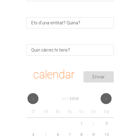
calendar
abril
2016
Dl
Dt
Dc
Dj
Dv
Ds
Dg
1
2
3
4
5
6
7
8
9
10