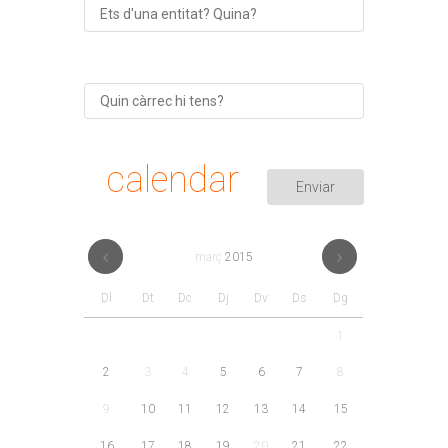
calendar
març
2015
Dl
Dt
Dc
Dj
Dv
Ds
Dg
1
2
3
4
5
6
7
8
9
10
11
12
13
14
15
16
17
18
19
20
21
22