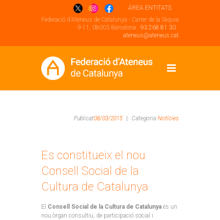
ÁREA ENTITATS
Federació d'Ateneus de Catalunya - Carrer de la Sèquia
9-11, 08003 Barcelona .
93 268 81 30
.
ateneus@ateneus.cat
Publicat
08/03/2015
|
Categoria
Notícies
Es constitueix el nou
Consell Social de la
Cultura de Catalunya
El
Consell Social de la Cultura de Catalunya
és un
nou òrgan consultiu, de participació social i