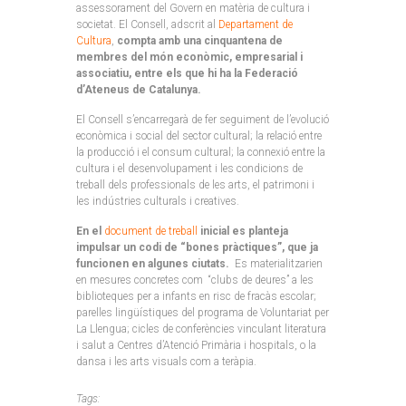
assessorament del Govern en matèria de cultura i
societat. El Consell, adscrit al
Departament de
Cultura
,
compta amb una cinquantena de
membres del món econòmic, empresarial i
associatiu, entre els que hi ha la Federació
d’Ateneus de Catalunya.
El Consell s’encarregarà de fer seguiment de l’evolució
econòmica i social del sector cultural; la relació entre
la producció i el consum cultural; la connexió entre la
cultura i el desenvolupament i les condicions de
treball dels professionals de les arts, el patrimoni i
les indústries culturals i creatives.
En el
document de treball
inicial es planteja
impulsar un codi de “bones pràctiques”, que ja
funcionen en algunes ciutats.
Es materialitzarien
en mesures concretes com “clubs de deures” a les
biblioteques per a infants en risc de fracàs escolar;
parelles lingüístiques del programa de Voluntariat per
La Llengua; cicles de conferències vinculant literatura
i salut a Centres d’Atenció Primària i hospitals, o la
dansa i les arts visuals com a teràpia.
Tags: