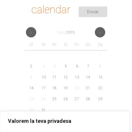
calendar
març
2015
Dl
Dt
Dc
Dj
Dv
Ds
Dg
1
2
3
4
5
6
7
8
9
10
11
12
13
14
15
16
17
18
19
20
21
22
23
24
25
26
27
28
29
30
31
Valorem la teva privadesa