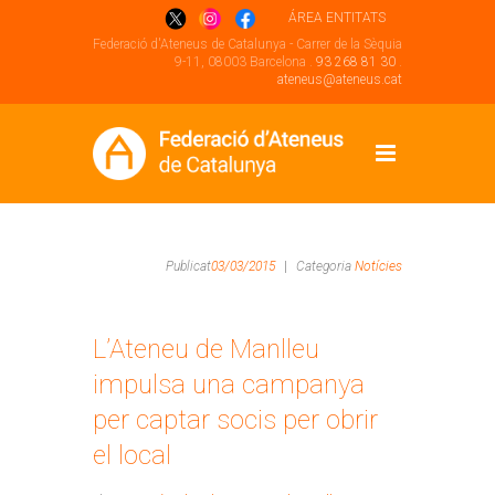
ÁREA ENTITATS
Federació d'Ateneus de Catalunya - Carrer de la Sèquia
9-11, 08003 Barcelona .
93 268 81 30
.
ateneus@ateneus.cat
Publicat
03/03/2015
|
Categoria
Notícies
L’Ateneu de Manlleu
impulsa una campanya
per captar socis per obrir
el local