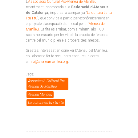
L’
Associació Cultural Pro-Ateneu de Manlleu
,
recentment incorporada a la
Federació d’Ateneus
de Catalunya
, impulsa la campanya “
La cultura és tu
i tu i tu
”, que convida a participar econòmicament en
el projecte d’adequació d’un local per a l’
Ateneu de
Manlleu
. La fita és arribar, com a mínim, als 100
socis necessaris per fer viable la creació de l’espai al
centre del municipi en els propers tres mesos.
Si estàs interessat en conèixer l’Ateneu del Manlleu,
col·laborar o fer-te soci, pots escriure un correu
a
info@ateneumanlleu.org
.
Tags:
Associació Cultural Pro-
Ateneu de Manlleu
Ateneu Manlleu
La cultura és tu i tu i tu