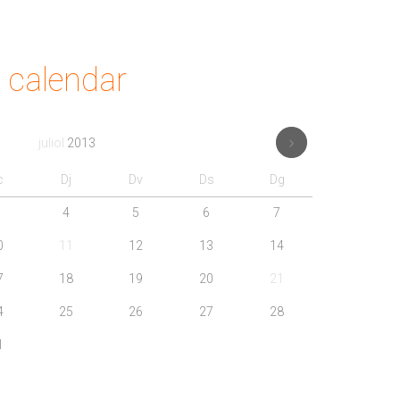
calendar
juliol
2013
c
Dj
Dv
Ds
Dg
4
5
6
7
0
11
12
13
14
7
18
19
20
21
4
25
26
27
28
1