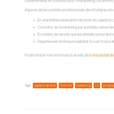
coneixements en comunicació i màrqueting i un domini de
Algunes de les sortides professionals del «Postgrau en 
En una entitat sense ànim de lucre, en captació d
Consultor de fundraising per a entitats sense àn
Proveïdor de serveis que les entitats sense ànim d
Departament de Responsabilitat Social Corporat
Podeu trobar més informació al web de la
Universitat d
Tags:
captació de fons
formació
fundraising
IL3
postgra