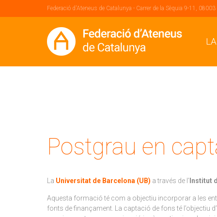
Federació d'Ateneus de Catalunya - Carrer de la Sèquia 9-11, 08003
LA
Postgrau en capta
La
Universitat de Barcelona (UB)
a través de l’
Institut
Aquesta formació té com a objectiu incorporar a les entit
fonts de finançament. La captació de fons té l’objectiu