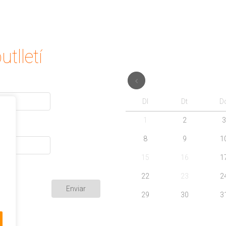
utlletí
Dl
Dt
D
1
2
3
8
9
1
15
16
1
22
23
2
29
30
3