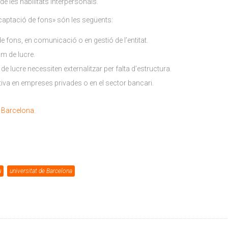
 les habilitats interpersonals.
captació de fons» són les següents:
e fons, en comunicació o en gestió de l’entitat.
im de lucre.
e lucre necessiten externalitzar per falta d’estructura.
iva en empreses privades o en el sector bancari.
e Barcelona
.
u
universitat de Barcelona