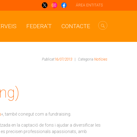
ÁREA ENTITATS
ERVEIS
FEDERA’T
CONTACTE
Publicat
16/07/2013
|
Categoria
Notícies
ing)
s
«, també conegut com a fundraising.
zada en la captació de fons i ajudar a diversificar les
sca es precisen professionals apassionats, amb