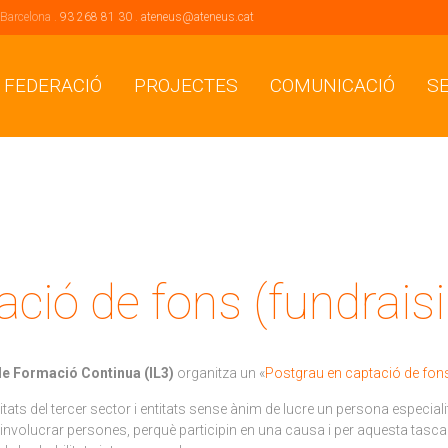
 Barcelona .
93 268 81 30
.
ateneus@ateneus.cat
 FEDERACIÓ
PROJECTES
COMUNICACIÓ
S
ció de fons (fundrais
 de Formació Continua (IL3)
organitza un «
Postgrau en captació de fon
ats del tercer sector i entitats sense ànim de lucre un persona especialit
 d’involucrar persones, perquè participin en una causa i per aquesta ta