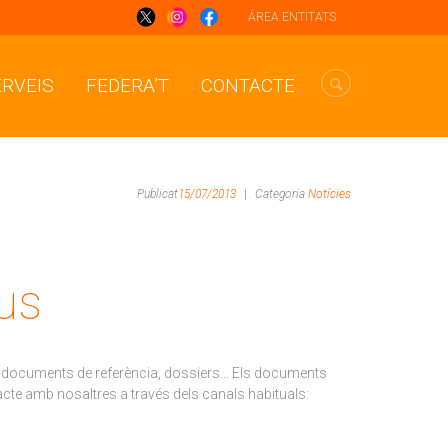
ÁREA ENTITATS
ERVEIS
FEDERA’T
CONTACTE
Publicat
15/07/2013
|
Categoria
Notícies
eus
stic, documents de referència, dossiers… Els documents
acte amb nosaltres a través dels canals habituals: