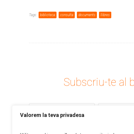
Tags:
biblioteca
consulta
documents
llibres
Subscriu-te al b
Valorem la teva privadesa