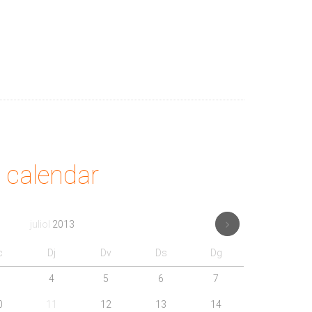
calendar
juliol
2013
c
Dj
Dv
Ds
Dg
4
5
6
7
0
11
12
13
14