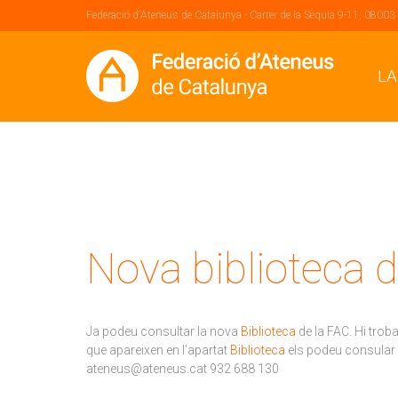
Federació d'Ateneus de Catalunya - Carrer de la Sèquia 9-11, 08003
LA
Nova biblioteca d
Ja podeu consultar la nova
Biblioteca
de la FAC. Hi trob
que apareixen en l’apartat
Biblioteca
els podeu consular 
ateneus@ateneus.cat 932 688 130