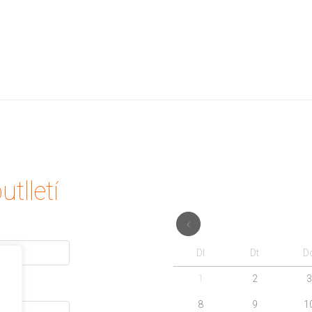
utlletí
Dl
Dt
D
1
2
3
8
9
1