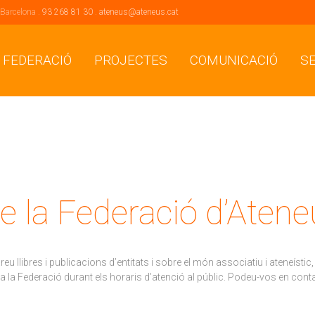
 Barcelona .
93 268 81 30
.
ateneus@ateneus.cat
 FEDERACIÓ
PROJECTES
COMUNICACIÓ
S
e la Federació d’Aten
areu llibres i publicacions d’entitats i sobre el món associatiu i ateneí
a la Federació durant els horaris d’atenció al públic. Podeu-vos en cont