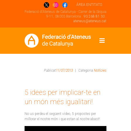
ÁREA ENTITATS
Federació d'Ateneus de Catalunya - Carrer de la Sèquia
9-11, 08003 Barcelona .
93 268 81 30
.
ateneus@ateneus.cat
Publicat
11/07/2013
|
Categoria
Notícies
5 idees per implicar-te en
un món més igualitari!
No us perdeu el següent vídeo, 5 propostes per
millorar el nostre món i que estan al nostre abast!