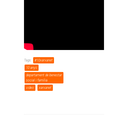
Tags:
#10xarxanet
10 anys
departament de benestar
social i família
video
xarxanet