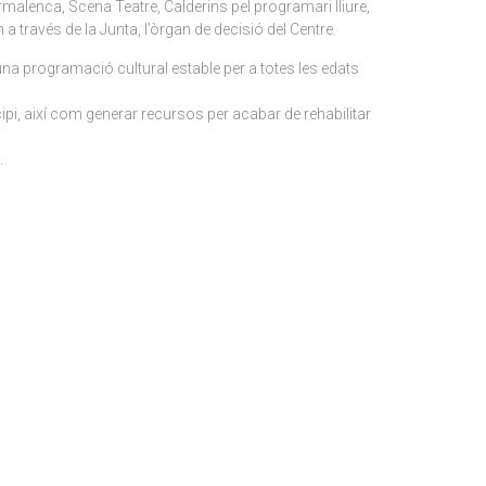
rmalenca, Scena Teatre, Calderins pel programari lliure,
 través de la Junta, l’òrgan de decisió del Centre.
una programació cultural estable per a totes les edats
cipi, així com generar recursos per acabar de rehabilitar
.