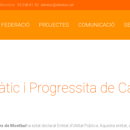
 Barcelona .
93 268 81 30
.
ateneus@ateneus.cat
 FEDERACIÓ
PROJECTES
COMUNICACIÓ
S
ic i Progressita de C
es de Montbui
ha estat declarat Entitat d’Utilitat Pública. Aquesta entit