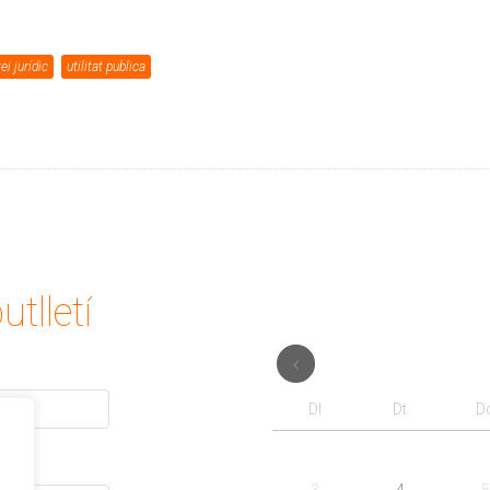
ei jurídic
utilitat publica
utlletí
Dl
Dt
D