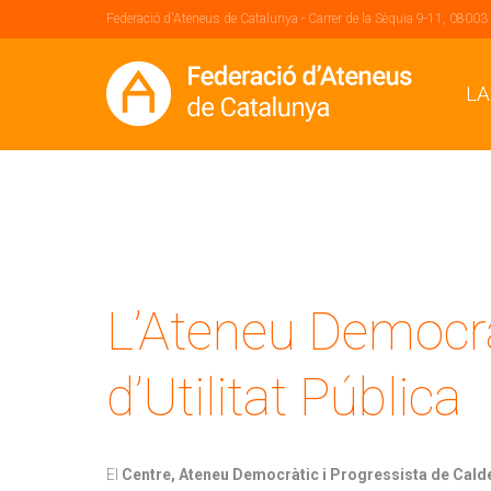
Federació d'Ateneus de Catalunya - Carrer de la Sèquia 9-11, 08003
LA
L’Ateneu Democràt
d’Utilitat Pública
El
Centre, Ateneu Democràtic i Progressista de Cald