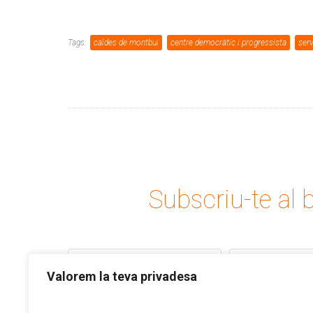
Tags:
caldes de montbui
centre democràtic i progressista
serv
Subscriu-te al b
Valorem la teva privadesa