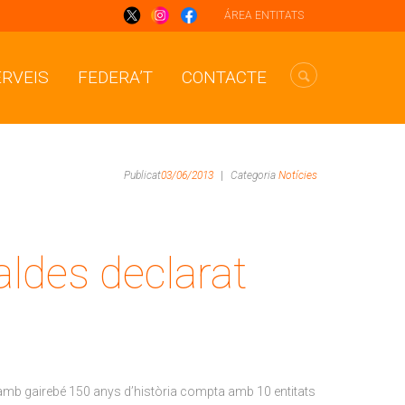
ÁREA ENTITATS
ERVEIS
FEDERA’T
CONTACTE
Publicat
03/06/2013
|
Categoria
Notícies
aldes declarat
at, amb gairebé 150 anys d’història compta amb 10 entitats