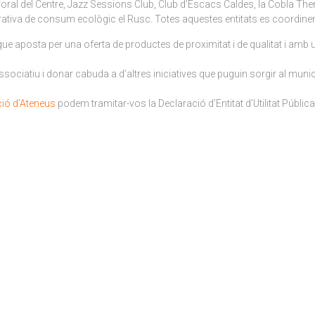
a Coral del Centre, Jazz Sessions Club, Club d’Escacs Caldes, la Cobla The
erativa de consum ecològic el Rusc. Totes aquestes entitats es coordinen a
ue aposta per una oferta de productes de proximitat i de qualitat i amb 
associatiu i donar cabuda a d’altres iniciatives que puguin sorgir al muni
ció d’Ateneus
podem tramitar-vos la Declaració d’Entitat d’Utilitat Pública