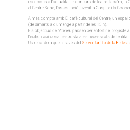
i seccions a l’actualitat: el concurs de teatre Taca’m, l
el Centre Sona, l’associació juvenil la Guspira i la Coop
A més compta amb El cafè cultural del Centre, un espai q
(de dimarts a diumenge a partir de les 15 h).
Els objectius de l’Ateneu passen per enfortir el projecte 
l’edifici i així donar resposta a les necessitats de l’entitat.
Us recordem que a través del
Servei Jurídic de la Federa