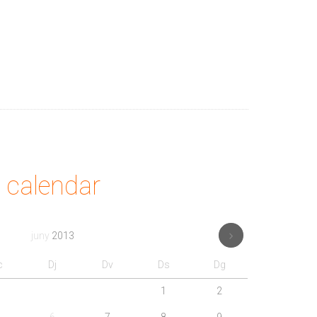
calendar
juny
2013
c
Dj
Dv
Ds
Dg
1
2