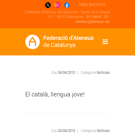
ÁREA ENTITATS
Federació d'Ateneus de Catalunya - Carrer de la Sèquia
9-11, 08003 Barcelona .
93 268 81 30
.
ateneus@ateneus.cat
Dia
24/04/2013
|
Categoria
Notícies
El català, llengua jove!
Dia
24/04/2013
|
Categoria
Notícies