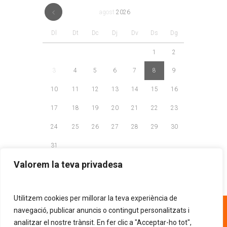
agost
2026
Dl
Dt
Dc
Dj
Dv
Ds
Dg
1
2
3
4
5
6
7
8
9
10
11
12
13
14
15
16
17
18
19
20
21
22
23
24
25
26
27
28
29
30
31
Valorem la teva privadesa
Utilitzem cookies per millorar la teva experiència de
93 268 81 30
navegació, publicar anuncis o contingut personalitzats i
analitzar el nostre trànsit. En fer clic a "Acceptar-ho tot",