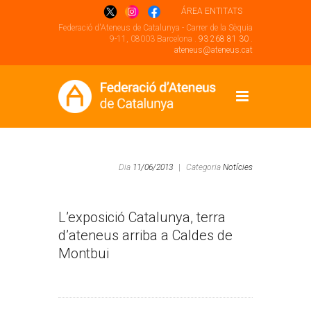
ÁREA ENTITATS
Federació d'Ateneus de Catalunya - Carrer de la Sèquia
9-11, 08003 Barcelona .
93 268 81 30
.
ateneus@ateneus.cat
Dia
11/06/2013
|
Categoria
Notícies
L’exposició Catalunya, terra
d’ateneus arriba a Caldes de
Montbui