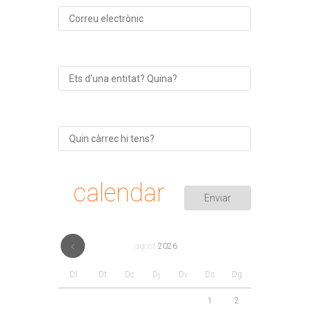
calendar
agost
2026
Dl
Dt
Dc
Dj
Dv
Ds
Dg
1
2