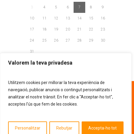
3
4
5
6
7
8
9
10
11
12
13
14
15
16
17
18
19
20
21
22
23
24
25
26
27
28
29
30
31
Valorem la teva privadesa
Utilitzem cookies per millorar la teva experiència de
93 268 81 30
navegació, publicar anuncis o contingut personalitzats i
analitzar el nostre trànsit. En fer clic a "Acceptar-ho tot",
acceptes l'ús que fem de les cookies.
AVÍS LEGAL
POLÍTICA DE PRIVACITAT
.
POLÍTICA DE COOKIES
Entitat d'utilitat pública segons la resolució
Personalitzar
Rebutjar
Accepta-ho tot
JUS/675/2013