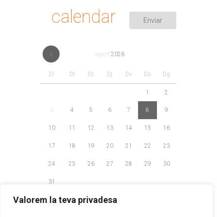
calendar
agost
2026
Dl
Dt
Dc
Dj
Dv
Ds
Dg
1
2
3
4
5
6
7
8
9
10
11
12
13
14
15
16
17
18
19
20
21
22
23
24
25
26
27
28
29
30
31
Valorem la teva privadesa