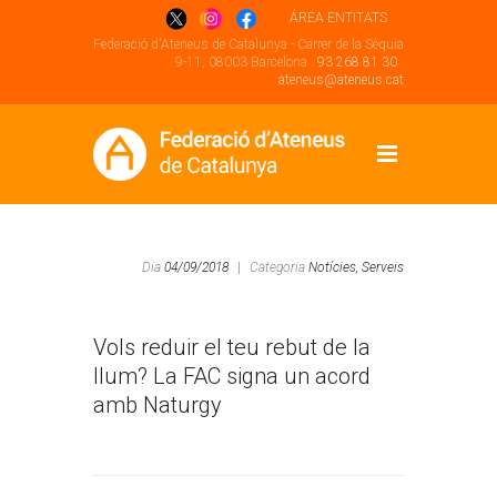
ÁREA ENTITATS
Federació d'Ateneus de Catalunya - Carrer de la Sèquia
9-11, 08003 Barcelona .
93 268 81 30
.
ateneus@ateneus.cat
Dia
04/09/2018
|
Categoria
Notícies,
Serveis
Vols reduir el teu rebut de la
llum? La FAC signa un acord
amb Naturgy