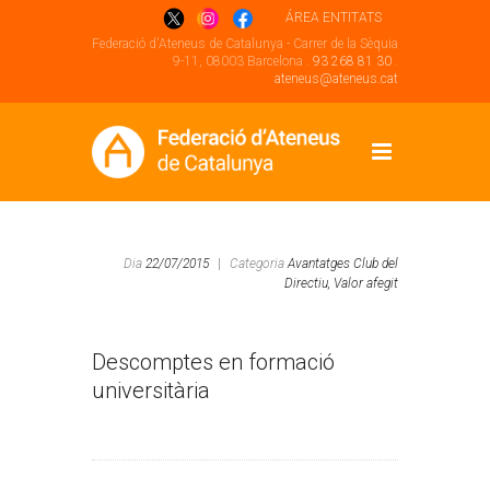
ÁREA ENTITATS
Federació d'Ateneus de Catalunya - Carrer de la Sèquia
9-11, 08003 Barcelona .
93 268 81 30
.
ateneus@ateneus.cat
Dia
22/07/2015
|
Categoria
Avantatges Club del
Directiu,
Valor afegit
Descomptes en formació
universitària