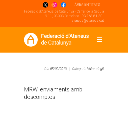
ÁREA ENTITATS
Federació d'Ateneus de Catalunya - Carrer de la Sèquia
9-11, 08003 Barcelona .
93 268 81 30
.
ateneus@ateneus.cat
Dia
05/02/2013
|
Categoria
Valor afegit
MRW: enviaments amb
descomptes