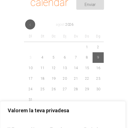
calendar
agost
2026
Dl
Dt
Dc
Dj
Dv
Ds
Dg
1
2
3
4
5
6
7
8
9
10
11
12
13
14
15
16
17
18
19
20
21
22
23
24
25
26
27
28
29
30
31
Valorem la teva privadesa