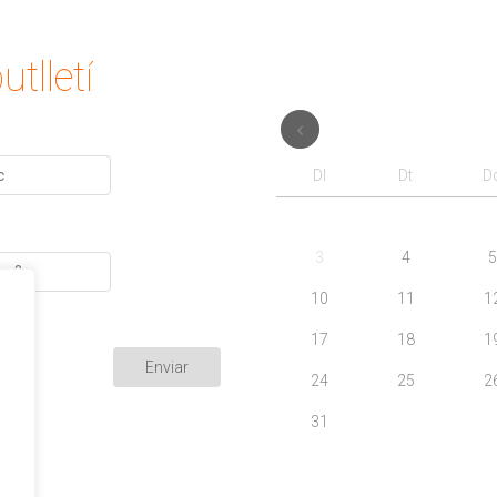
utlletí
Dl
Dt
D
3
4
5
10
11
1
17
18
1
24
25
2
31