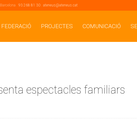
 Barcelona .
93 268 81 30
.
ateneus@ateneus.cat
 FEDERACIÓ
PROJECTES
COMUNICACIÓ
S
enta espectacles familiars