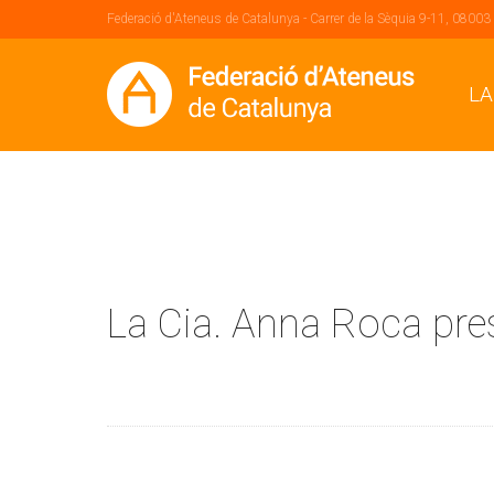
Federació d'Ateneus de Catalunya - Carrer de la Sèquia 9-11, 08003
LA
La Cia. Anna Roca pres