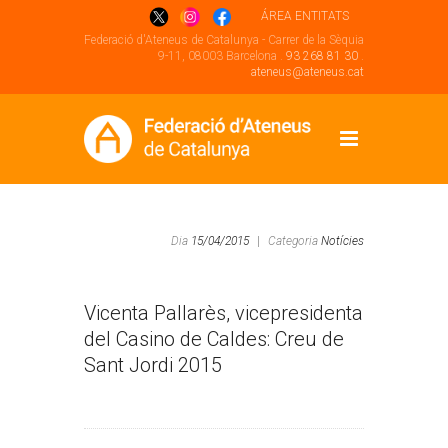
ÁREA ENTITATS
Federació d'Ateneus de Catalunya - Carrer de la Sèquia
9-11, 08003 Barcelona .
93 268 81 30
.
ateneus@ateneus.cat
Dia
15/04/2015
|
Categoria
Notícies
Vicenta Pallarès, vicepresidenta
del Casino de Caldes: Creu de
Sant Jordi 2015