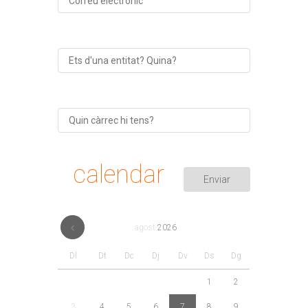
calendar
agost
2026
Dl
Dt
Dc
Dj
Dv
Ds
Dg
1
2
3
4
5
6
7
8
9