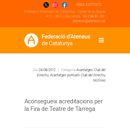
ÁREA ENTITATS
Federació d'Ateneus de Catalunya - Carrer de la Sèquia
9-11, 08003 Barcelona .
93 268 81 30
.
ateneus@ateneus.cat
Dia
24/08/2012
|
Categoria
Avantatges Club del
Directiu,
Avantatges puntuals Club del Directiu,
Notícies
Aconsegueix acreditacions per
la Fira de Teatre de Tàrrega