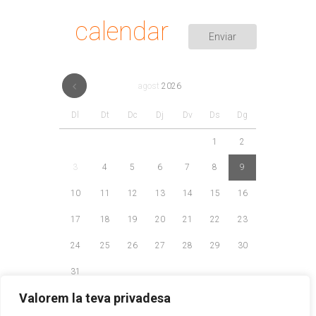
calendar
agost
2026
Dl
Dt
Dc
Dj
Dv
Ds
Dg
1
2
3
4
5
6
7
8
9
10
11
12
13
14
15
16
17
18
19
20
21
22
23
24
25
26
27
28
29
30
31
Valorem la teva privadesa