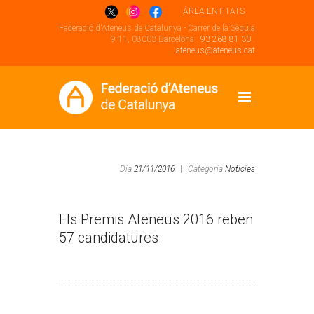
ÁREA ENTITATS
Federació d'Ateneus de Catalunya - Carrer de la Sèquia
9-11, 08003 Barcelona .
93 268 81 30
.
ateneus@ateneus.cat
Dia
21/11/2016
|
Categoria
Notícies
Els Premis Ateneus 2016 reben
57 candidatures