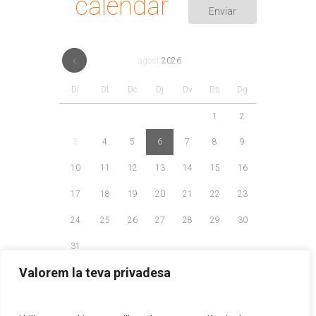
calendar
agost
2026
Dl
Dt
Dc
Dj
Dv
Ds
Dg
1
2
3
4
5
6
7
8
9
10
11
12
13
14
15
16
17
18
19
20
21
22
23
24
25
26
27
28
29
30
31
Valorem la teva privadesa