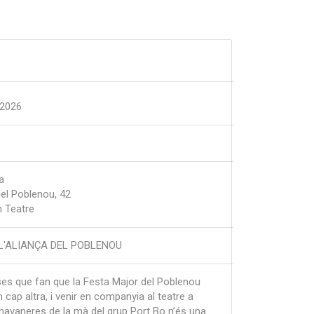
-2026
a
el Poblenou, 42
n Teatre
L'ALIANÇA DEL POBLENOU
ses que fan que la Festa Major del Poblenou
 cap altra, i venir en companyia al teatre a
 havaneres de la mà del grup Port Bo n’és una