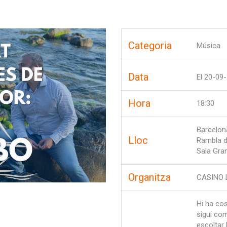
Categoria
Música
Data
El
20-09
Hora
18:30
Barcelon
Lloc
Rambla d
Sala Gra
Organitza
CASINO 
Hi ha co
sigui com
escoltar