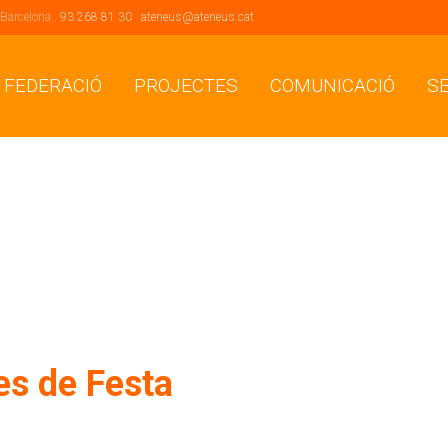
 Barcelona .
93 268 81 30
.
ateneus@ateneus.cat
 FEDERACIÓ
PROJECTES
COMUNICACIÓ
S
s de Festa