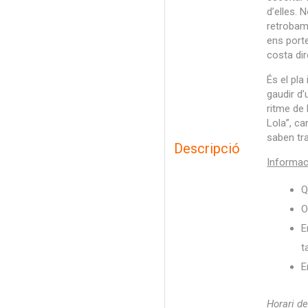
d’elles. 
retrobam
ens porte
costa di
És el pla
gaudir d’
ritme de 
Lola”, c
saben tra
Descripció
Informac
Q
O
E
t
E
Horari de