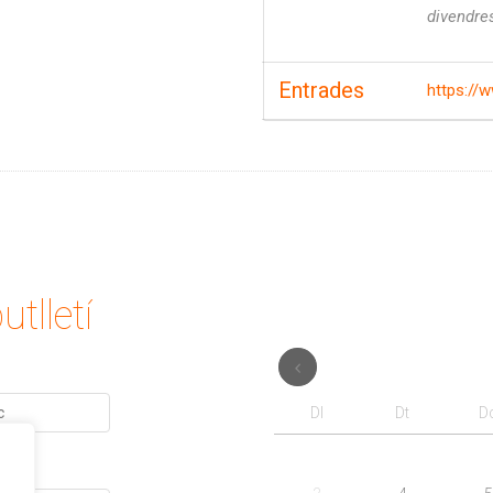
divendre
Entrades
https://
utlletí
Dl
Dt
D