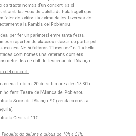
No es tracta només d’un concert; és el
ent amb les veus de Calella de Palafrugell que
n l’olor de salitre i la calma de les tavernes de
rectament a la Rambla del Poblenou.
 ideal per fer un parèntesi entre tanta festa,
un bon repertori de clàssics i deixar-se portar pel
la música. No hi faltaran “El meu avi” ni “La bella
antades com només uns veterans com ells
nsmetre des de dalt de l’escenari de l’Aliança.
ió del concert:
uan ens trobem: 20 de setembre a les 18:30h.
n ho fem: Teatre de l’Aliança del Poblenou.
ntrada Socis de l’Aliança: 9€ (venda només a
aquilla).
ntrada General: 11€.
 Taquilla: de dilluns a dijous de 18h a 21h,