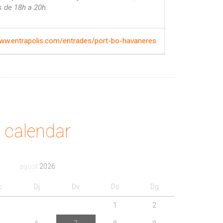
s de 18h a 20h.
www.entrapolis.com/entrades/port-bo-havaneres
calendar
agost
2026
c
Dj
Dv
Ds
Dg
1
2