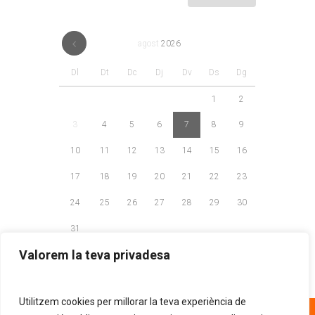
agost
2026
Dl
Dt
Dc
Dj
Dv
Ds
Dg
1
2
3
4
5
6
7
8
9
10
11
12
13
14
15
16
17
18
19
20
21
22
23
24
25
26
27
28
29
30
31
Valorem la teva privadesa
Utilitzem cookies per millorar la teva experiència de
93 268 81 30