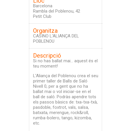
Lloc
Barcelona
Rambla del Poblenou, 42
Petit Club
Organitza
CASINO L'ALIANÇA DEL
POBLENOU
Descripció
Si no has ballat mai… aquest és el
teu moment!
L’Aliança del Poblenou crea el seu
primer taller de Balls de Saló
Nivell 0, per a gent que no ha
ballat mai o vol iniciar-se en el
ball de saló. Podràs apendre tots
els passos bàsics de: txa-txa-txà,
pasdoble, foxtrot, vals, salsa,
batxata, merengue, rock&roll,
rumba-bolero, tango, kizomba,
etc.