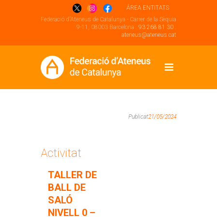
ÁREA ENTITATS
Federació d'Ateneus de Catalunya - Carrer de la Sèquia
9-11, 08003 Barcelona .
93 268 81 30
.
ateneus@ateneus.cat
Publicat
21/05/2024
Activitat
TALLER DE
BALL DE
SALÓ
NIVELL 0 –