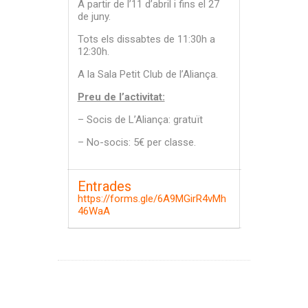
A partir de l’11 d’abril i fins el 27
de juny.
Tots els dissabtes de 11:30h a
12:30h.
A la Sala Petit Club de l’Aliança.
Preu de l’activitat:
– Socis de L’Aliança: gratuït
– No-socis: 5€ per classe.
Entrades
https://forms.gle/6A9MGirR4vMh
46WaA