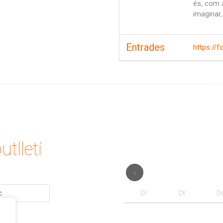
és, com a
imaginar,
Entrades
https://
utlletí
Dl
Dt
D