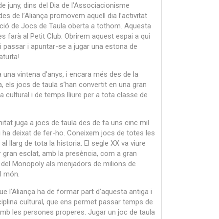
de juny, dins del Dia de l’Associacionisme
 des de l’Aliança promovem aquell dia l’activitat
cció de Jocs de Taula oberta a tothom. Aquesta
 es farà al Petit Club. Obrirem aquest espai a qui
ui passar i apuntar-se a jugar una estona de
atuïta!
 una vintena d’anys, i encara més des de la
 els jocs de taula s’han convertit en una gran
va cultural i de temps lliure per a tota classe de
tat juga a jocs de taula des de fa uns cinc mil
 ha deixat de fer-ho. Coneixem jocs de totes les
 al llarg de tota la historia. El segle XX va viure
r gran esclat, amb la presència, com a gran
 del Monopoly als menjadors de milions de
l món.
e l’Aliança ha de formar part d’aquesta antiga i
ciplina cultural, que ens permet passar temps de
amb les persones properes. Jugar un joc de taula