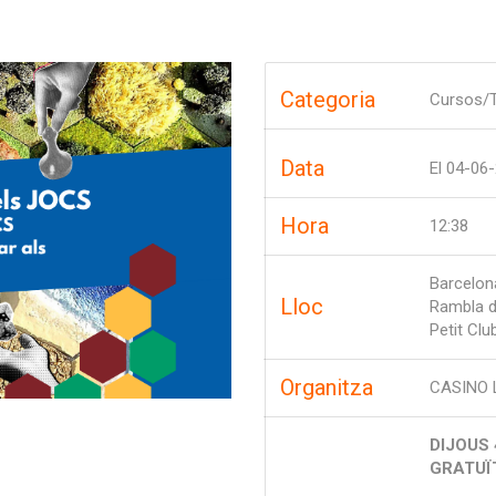
Categoria
Cursos/T
Data
El
04-06
Hora
12:38
Barcelon
Lloc
Rambla d
Petit Clu
Organitza
CASINO 
DIJOUS 
GRATU