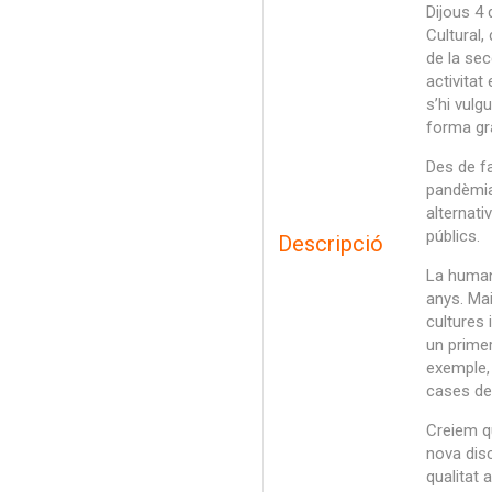
Dijous 4 
Cultural,
de la se
activitat
s’hi vulg
forma gr
Des de fa
pandèmia,
alternati
públics.
Descripció
La humani
anys. Mai
cultures i
un prime
exemple,
cases de
Creiem qu
nova dis
qualitat 