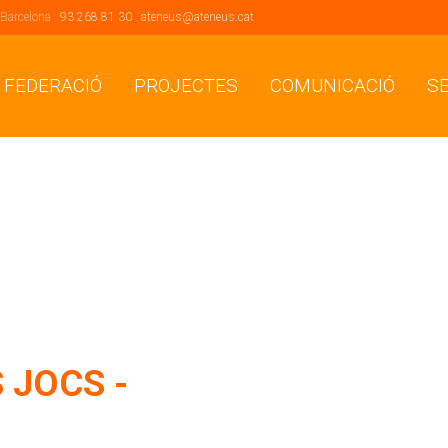
 Barcelona .
93 268 81 30
.
ateneus@ateneus.cat
 FEDERACIÓ
PROJECTES
COMUNICACIÓ
S
 JOCS -