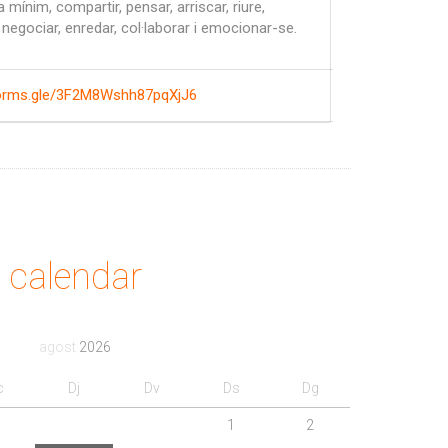
 mínim, compartir, pensar, arriscar, riure,
 negociar, enredar, col·laborar i emocionar-se.
forms.gle/3F2M8Wshh87pqXjJ6
calendar
agost
2026
c
Dj
Dv
Ds
Dg
1
2